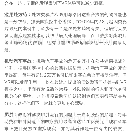
合在一起，早期的发现表明了VR体验可以减少酒瘾。
滥用处方药：
处方类鸦片和医用海洛因这些合法的药物可能也
是十分致命。据美国疾控中心透露，在2014年的2.8万起因类鸦
片致死的案例中，至少有一半是跟处方药物有关。但研究人员
发现虚拟现实技术可以帮助病人处理病痛，而且减少对类鸦片
映维网（nweon.com）
等止痛药物的依赖，这有可能帮助政府解决这一公共健康问
题。
机动汽车事故：
机动汽车事故的危害令其排在公共健康挑战的
前列。据美国疾控中心的最新数据显示，机动汽车事故的死亡
率最高。每年有超过250万名司机和乘客在急诊室接受治疗。但
VR可以发挥作用：一份在最近才提出的倡议邀请司机参与到VR
模拟之中，里面有爱说话的乘客，难以控制的行人和其他令司
机分心的事物。这个模拟帮助司机认识到他们其实很容易会被
分心，这样他们下一次就会更加专心驾驶。
映维网（nweon.com）
肥胖：
政府对解决肥胖流行的问题上一直有强烈的兴趣：每年
花费在肥胖问题上的医疗费用最高可达1470亿美元，现在科学
家正把目光放在虚拟现实上并将其看作是一位有力的战友。