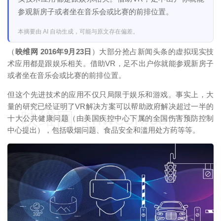
参观新房子或者坐在音乐会或比赛的前排位置。
本摘要由 AI 自动生成，可能与原文存在偏差。
（
映维网 2016年9月23日
）大部分抢占新闻头条的虚拟现实技
术应用都是跟娱乐相关。借助VR，足不出户你就能参观新房子
或者坐在音乐会或比赛的前排位置。
但这个先进技术的应用不仅只局限于娱乐和游戏。事实上，大
量的研究已经证明了VR解决方案可以帮助政府解决超过一半的
映维网（nweon.com）
十大公共健康问题（由美国疾控中心下属的全国伤害预防控制
中心提出），包括吸烟问题、食品安全和滥用处方药等等。