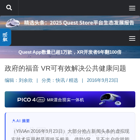
跳至内容
资讯
Quest App数量已超1万款，XR开发者6年翻100倍
政府的福音 VR可有效解决公共健康问题
编辑：
刘余欣
|
分类：
快讯
/
精选
|
2016年9月23日
AI 摘要
映维网（nweon.com）
（YiViAn 2016年9月23日）大部分抢占新闻头条的虚拟现
实技术应用都是跟娱乐相关。借助VR，足不出户你就能