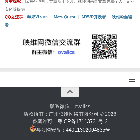
素材版权
：除额外说明，文章所用图片、视频均来自文章关联个人、企业
实体等提供
QQ交流群
：
苹果Vision
|
Meta Quest
|
AR/VR开发者
|
映维粉丝读
者
联系微信：ovalics
版权所有：广州映维网络有限公司 © 2026
备案许可：
粤ICP备17113731号-2
粤公网安备：
44011302004835号