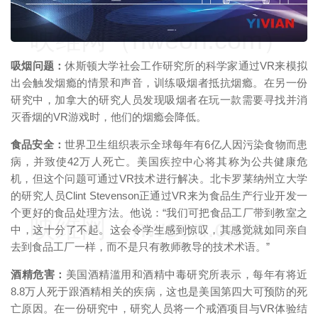
映维网（nweon.com）
吸烟问题：
休斯顿大学社会工作研究所的科学家通过VR来模拟
出会触发烟瘾的情景和声音，训练吸烟者抵抗烟瘾。在另一份
研究中，加拿大的研究人员发现吸烟者在玩一款需要寻找并消
灭香烟的VR游戏时，他们的烟瘾会降低。
食品安全：
世界卫生组织表示全球每年有6亿人因污染食物而患
病，并致使42万人死亡。美国疾控中心将其称为公共健康危
机，但这个问题可通过VR技术进行解决。北卡罗莱纳州立大学
的研究人员Clint Stevenson正通过VR来为食品生产行业开发一
个更好的食品处理方法。他说：“我们可把食品工厂带到教室之
映维网（nweon.com）
中，这十分了不起。这会令学生感到惊叹，其感觉就如同亲自
去到食品工厂一样，而不是只有教师教导的技术术语。”
酒精危害：
美国酒精滥用和酒精中毒研究所表示，每年有将近
8.8万人死于跟酒精相关的疾病，这也是美国第四大可预防的死
亡原因。在一份研究中，研究人员将一个戒酒项目与VR体验结