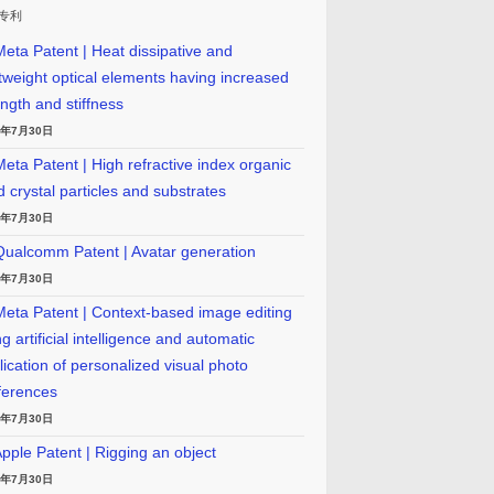
专利
eta Patent | Heat dissipative and
htweight optical elements having increased
ength and stiffness
6年7月30日
eta Patent | High refractive index organic
id crystal particles and substrates
6年7月30日
ualcomm Patent | Avatar generation
6年7月30日
eta Patent | Context-based image editing
g artificial intelligence and automatic
lication of personalized visual photo
ferences
6年7月30日
pple Patent | Rigging an object
6年7月30日