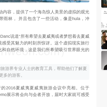
互动内容，提供了一个海岛惊人美景的虚拟的观光
雨林， 并且包含了一些活动，像是hula，冲
ie Danc说道“所有希望去夏威夷或者梦想着去夏威
境感受其魅力的时刻所惊讶。这个虚拟现实旅行
weon.com）
化和自然环境，这是我们所希望吸引世界眼光的
和旅游界专业人士的教育工具，帮助他们了解夏
更多的游客。
举行的2016夏威夷夏威夷旅游会议中亮相。位于
 Hub中的demo展示将会向与会者开放，届时大家就可感受