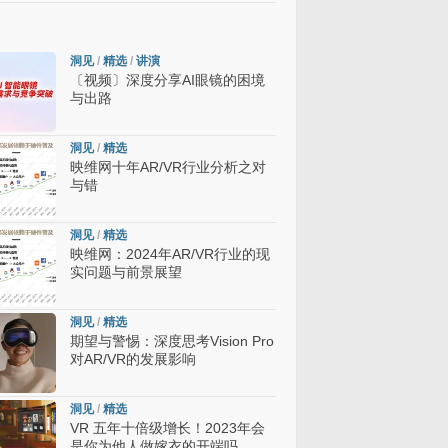
洞见
/
精选
/
讲演
〔视频〕深度分享AI眼镜的困境
与出路
洞见
/
精选
映维网十年AR/VR行业分析之对
与错
洞见
/
精选
映维网：2024年AR/VR行业的现
实问题与前景展望
洞见
/
精选
期望与警惕：深度思考Vision Pro
对AR/VR的发展影响
洞见
/
精选
VR 五年十倍级增长！2023年会
是你为他人做嫁衣的开端吗