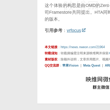
映维网（n
这个体验的构思是由OMD的Zero
司Framestore共同提出。HTA
的版本。
引用参考
：
vrfocus
本文链接
：
https://news.nweon.com/21964
转载须知
：转载摘编需注明来源映维网并保留
素材版权
：除额外说明，文章所用图片、视频
QQ交流群
：
苹果Vision
|
Meta Quest
|
AR