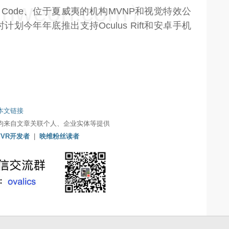
weon.com）
 Code、位于夏威夷的机构MVNP和视觉特效公
同时计划今年年底推出支持Oculus Rift和安卓手机
本文链接
均来自文章关联个人、企业实体等提供
/VR开发者
|
映维粉丝读者