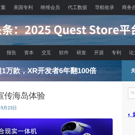
方案
美国专利
映维会员
代工数据
导航收录
商务
报告
资本
交互
软件
研发
开源
专利
论
已超1万款，XR开发者6年翻100倍
关
搜
宣传海岛体验
索
年9月23日
◐