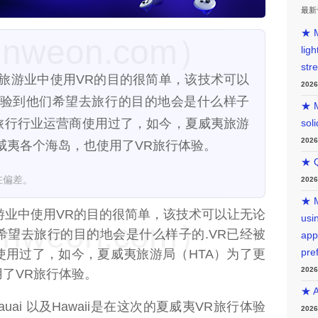
最新
★ M
weon.com）
lig
str
3日）在旅游业中使用VR的目的很简单，该技术可以
202
验到他们希望去旅行的目的地会是什么样子
★ M
和旅行行业运营商使用过了，如今，夏威夷旅游
sol
202
威夷各个海岛，也使用了VR旅行体验。
★ Q
在偏差。
202
★ M
游业中使用VR的目的很简单，该技术可以让无论
usin
weon.com）
希望去旅行的目的地会是什么样子的.VR已经被
app
使用过了，如今，夏威夷旅游局（HTA）为了更
pre
202
了VR旅行体验。
★ A
 Kauai 以及Hawaii是在这次的夏威夷VR旅行体验
202