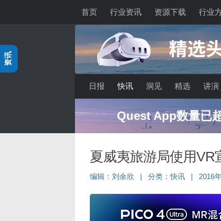
首页
行业资讯
资源下载
行业
跳至内容
资讯
日报
快讯
洞见
精选
讲演
Quest App数量
夏威夷旅游局使用VR
编辑：
刘余欣
|
分类：
快讯
|
2016