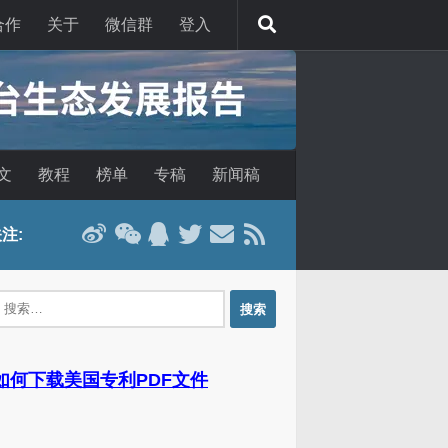
合作
关于
微信群
登入
文
教程
榜单
专稿
新闻稿
注:
：
 如何下载美国专利PDF文件