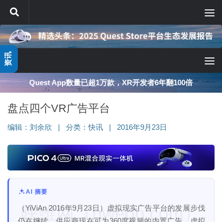
跳至内容
资讯
Quest App数量已超1万款，XR开发者6年翻100倍
盘点四个VR广告平台
编辑：
刘余欣
|
分类：
快讯
|
2016年9月23日
AI 摘要
映维网（nweon.com）
（YiViAn 2016年9月23日）虚拟现实广告平台的发展步伐
仍在继续，供应商现在可为360度视频的内置广告、虚拟