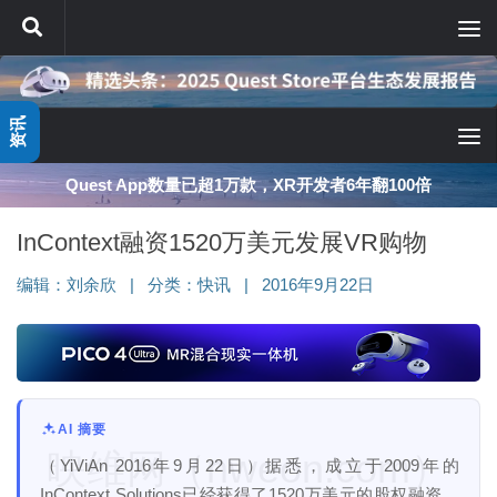
跳至内容
资讯
Quest App数量已超1万款，XR开发者6年翻100倍
InContext融资1520万美元发展VR购物
编辑：
刘余欣
|
分类：
快讯
|
2016年9月22日
AI 摘要
映维网（nweon.com）
（YiViAn 2016年9月22日）据悉，成立于2009年的
InContext Solutions已经获得了1520万美元的股权融资。