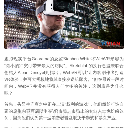
映维网（nweon.com）
虚拟现实平台Georama的总监Stephen White将WebVR形容为
“最小的冲突可带来最大的访问”。Sketchfab的执行总监兼联合
创始人Alban Denoyel则指出，WebVR可以“让内容创作者打造
VR体验，并可大规模地将其直接发送给顾客。”但在最近一段时
间内，WebVR并没有获得人们太多的关注，这到底是为什么
呢？
首先，头显生产商之中正在上演“权利的游戏”，他们纷纷打造自
映维网（nweon.com）
家的原生内容商店以争夺VR市场。市场上的专业人士也纷纷效
仿，因为他们认为第一波消费者普及取决于游戏和娱乐产业。