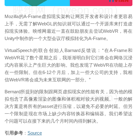
映维网（nweon.com）
Mozilla的A-Frame虚拟现实架构让网页开发者和设计者更容易
上手，无需了解WebGL的知识就可以通过一个开源库来打造虚
拟现实体验。映维网最近一直在鼓励朋友去尝试WebVR，将在
Unity中制作的一个大型会议厅模拟转化为A-Frame。
VirtualSpeech的联合创始人Barnard反馈说：“在A-Frame和
WebVR花了数个星期之后，我渐渐明白到它们将会在网络沉浸
式内容展示上产生巨大的影响。我也发现了WebVR在功能上存
在一些限制。但在6-12个月后，加上一些大公司的支持，我相
信WebVR将会成为未来互联网的一部分。”
Bernard所提到的限制跟网页虚拟现实的性能有关，因为他的模
映维网（nweon.com）
拟包含了高像素渲染的图像和体积相对较大的视频。一般的解
决方案是将所有的asset进行压缩，以避免不必要的时延。但另
一个限制是现在市场上缺少内容转换器和编辑器。我们希望这
个问题可以在接下来的几个月时间内得到解决。
引用参考
：
Source