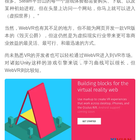
很多。Steam平台山的每一个游戏体验都需要购买、下载、以及
某种初始进程。但在头显上访问一个网站，你马上就可以进入
（虚拟世界）。”
当然，WebVR也有其不足的地方。你不能为网页开发一款VR版
本的《毁灭公爵》，但这仍然是为虚拟现实行业带来更可靠商
业效益的最灵活、最可行、和最迅速的方式。
尚未熟悉VR的开发者也可以轻松通过WebVR进入到VR市场。
映维网（nweon.com）
对诸如Unity这样的游戏引擎来说，学习曲线可以很长，但
WebVR则比较短。