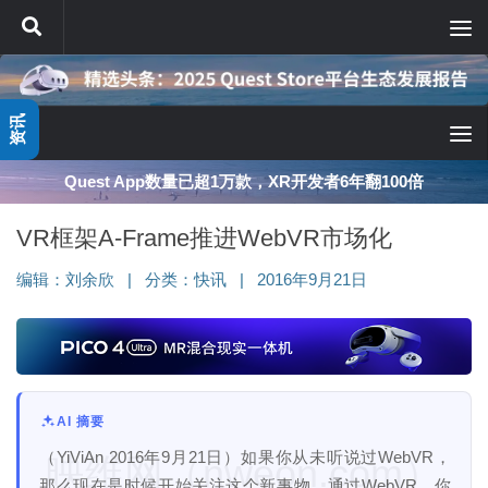
跳至内容
资讯
Quest App数量已超1万款，XR开发者6年翻100倍
VR框架A-Frame推进WebVR市场化
编辑：
刘余欣
|
分类：
快讯
|
2016年9月21日
AI 摘要
（YiViAn 2016年9月21日）如果你从未听说过WebVR，
映维网（nweon.com）
那么现在是时候开始关注这个新事物。通过WebVR，你