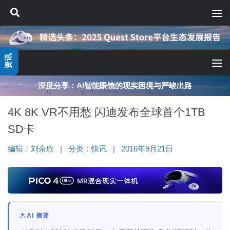
跳至内容
资讯
深度分享：AI智能眼镜的现实困境与严峻出路
4K 8K VR不用愁 闪迪发布全球首个1TB
SD卡
编辑：
刘余欣
|
分类：
快讯
|
2016年9月21日
AI 摘要