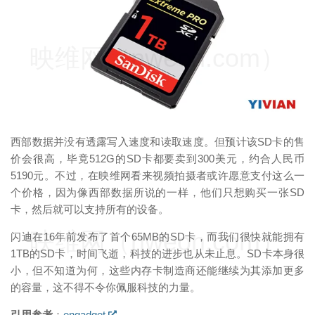
映维网（nweon.com）
西部数据并没有透露写入速度和读取速度。但预计该SD卡的售
价会很高，毕竟512G的SD卡都要卖到300美元，约合人民币
5190元。不过，在映维网看来视频拍摄者或许愿意支付这么一
个价格，因为像西部数据所说的一样，他们只想购买一张SD
卡，然后就可以支持所有的设备。
映维网（nweon.com）
闪迪在16年前发布了首个65MB的SD卡，而我们很快就能拥有
1TB的SD卡，时间飞逝，科技的进步也从未止息。SD卡本身很
小，但不知道为何，这些内存卡制造商还能继续为其添加更多
的容量，这不得不令你佩服科技的力量。
引用参考
：
engadget