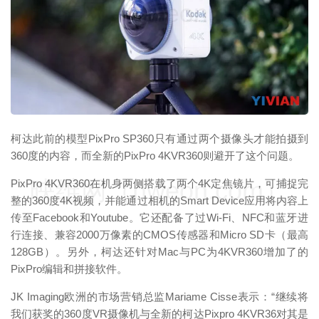
映维网（nweon.com）
柯达此前的模型PixPro SP360只有通过两个摄像头才能拍摄到
360度的内容，而全新的PixPro 4KVR360则避开了这个问题。
映维网（nweon.com）
PixPro 4KVR360在机身两侧搭载了两个4K定焦镜片，可捕捉完
整的360度4K视频，并能通过相机的Smart Device应用将内容上
传至Facebook和Youtube。它还配备了过Wi-Fi、NFC和蓝牙进
行连接、兼容2000万像素的CMOS传感器和Micro SD卡（最高
128GB）。另外，柯达还针对Mac与PC为4KVR360增加了的
PixPro编辑和拼接软件。
JK Imaging欧洲的市场营销总监Mariame Cisse表示：“继续将
我们获奖的360度VR摄像机与全新的柯达Pixpro 4KVR36对其是