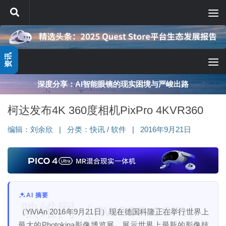
跳至内容
资讯
深度分享：AI智能眼镜的现实困境与严峻出路
柯达发布4K 360度相机PixPro 4KVR360
编辑：
刘余欣
|
分类：
快讯
/
软件
|
2016年9月21日
AI 摘要
映维网（nweon.com）
（YiViAn 2016年9月21日）现在德国科隆正在举行世界上
最大的Photokina影像博览展，展示世界上最新的影像技