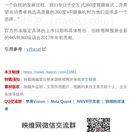
一个自然的发展过程。我们专注于交互式360度视频格式，并希
望在消费者挑选高质量的360度VR摄像机时为他们提供多一个
映维网（nweon.com）
选择。”
官方尚未敲定具体的上市日期和具体售价，但映维网预测全新
的4KVR360应该会2017年年初亮相。
引用参考
：
vrfocus
本文链接
：
https://news.nweon.com/21861
转载须知
：转载摘编需注明来源映维网并保留
本文链接
素材版权
：除额外说明，文章所用图片、视频均来自文章关联个人、企业
实体等提供
QQ交流群
：
苹果Vision
|
Meta Quest
|
AR/VR开发者
|
映维粉丝读
者