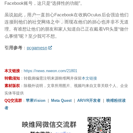
Facebook账号，这只是“选择性的功能”。
虽说如此，用户一直担心Facebook在收购Oculus后会强迫他们
映维网（nweon.com）
连接到他们的社交网络之中，而现在他们的担心也并非不无道
理。有谁想让他们的朋友和家人知道自己正在戴着VR头显“做什
么事情”呢？至少我可不想。
引用参考
：
pcgamesn
本文链接
：
https://news.nweon.com/21801
转载须知
：转载摘编需注明来源映维网并保留
本文链接
素材版权
：除额外说明，文章所用图片、视频均来自文章关联个人、企业
实体等提供
QQ交流群
：
苹果Vision
|
Meta Quest
|
AR/VR开发者
|
映维粉丝读
者