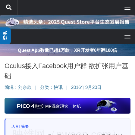
跳至内容
资讯
Quest App数量已超1万款，XR开发者6年翻100倍
Oculus接入Facebook用户群 欲扩张用户基
础
编辑：
刘余欣
|
分类：
快讯
|
2016年9月20日
AI 摘要
映维网（nweon.com）