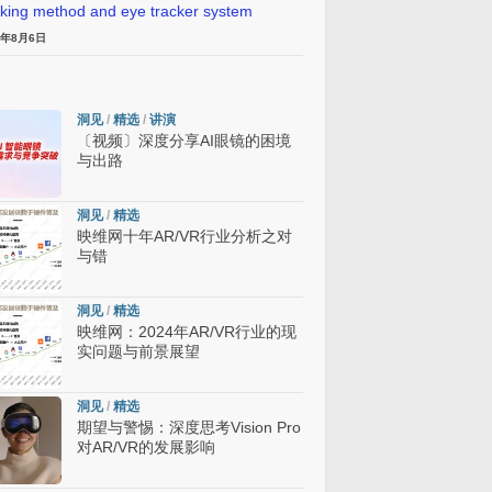
cking method and eye tracker system
6年8月6日
洞见
/
精选
/
讲演
〔视频〕深度分享AI眼镜的困境
与出路
洞见
/
精选
映维网十年AR/VR行业分析之对
与错
洞见
/
精选
映维网：2024年AR/VR行业的现
实问题与前景展望
洞见
/
精选
期望与警惕：深度思考Vision Pro
对AR/VR的发展影响