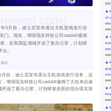
最新
★ A
weon.com）
on 
ele
16日）今年5月份，迪士尼宣布退出主机游戏发行业
202
门。现在，增强现实科技公司castAR雇佣
★ S
者，在美国盐湖城开设了新办公室，计划研
met
sto
平台。
202
在偏差。
★ A
gra
5月份，迪士尼宣布退出主机游戏发行业务，这
com
202
，增强现实科技公司castAR雇佣了大批来自迪
weon.com）
城开设了新办公室，计划研发全新的混合现实游
★ A
thr
202
★ A