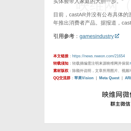
映维网（n
实体验带入家庭的大胆一步。”
目前，castAR并没有公布具体
年推出消费者产品。据报道，cas
引用参考
：
gamesindustry
本文链接
：
https://news.nweon.com/21654
转载须知
：转载摘编需注明来源映维网并保留
素材版权
：除额外说明，文章所用图片、视频
QQ交流群
：
苹果Vision
|
Meta Quest
|
AR