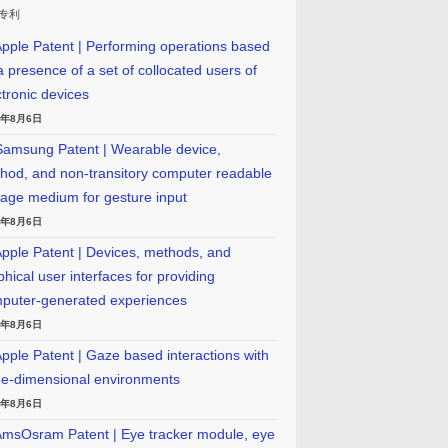
专利
pple Patent | Performing operations based
a presence of a set of collocated users of
ctronic devices
6年8月6日
amsung Patent | Wearable device,
hod, and non-transitory computer readable
rage medium for gesture input
6年8月6日
pple Patent | Devices, methods, and
phical user interfaces for providing
puter-generated experiences
6年8月6日
pple Patent | Gaze based interactions with
ee-dimensional environments
6年8月6日
msOsram Patent | Eye tracker module, eye