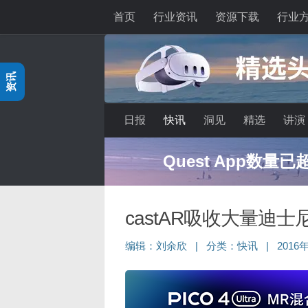
首页
行业资讯
资源下载
行业
跳至内容
资讯
日报
快讯
洞见
精选
讲演
Quest App数量
castAR吸收大量迪
编辑：
刘余欣
|
分类：
快讯
|
2016