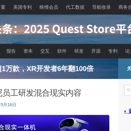
方案
美国专利
映维会员
代工数据
导航收录
商务
报告
资本
交互
软件
研发
开源
专利
论
已超1万款，XR开发者6年翻100倍
关
搜
士尼员工研发混合现实内容
索
年9月16日
◐