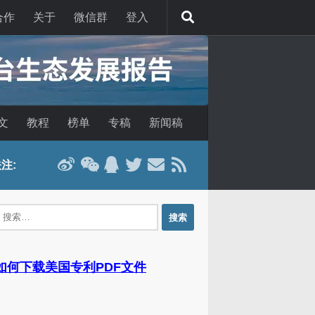
合作
关于
微信群
登入
文
教程
榜单
专稿
新闻稿
注:
：
 如何下载美国专利PDF文件