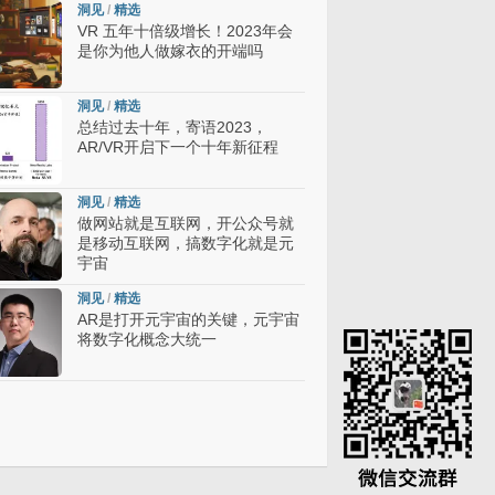
洞见
/
精选
VR 五年十倍级增长！2023年会
是你为他人做嫁衣的开端吗
洞见
/
精选
总结过去十年，寄语2023，
AR/VR开启下一个十年新征程
洞见
/
精选
做网站就是互联网，开公众号就
是移动互联网，搞数字化就是元
宇宙
洞见
/
精选
AR是打开元宇宙的关键，元宇宙
将数字化概念大统一