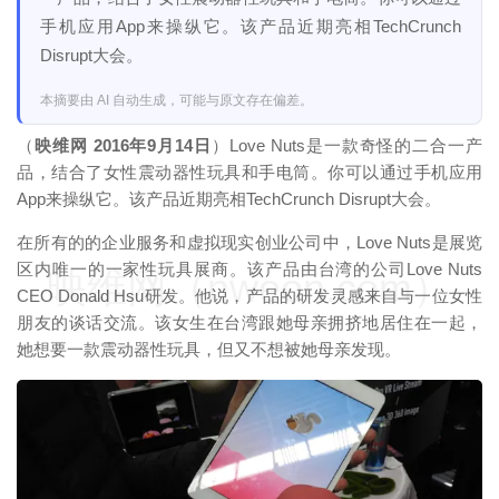
手机应用App来操纵它。该产品近期亮相TechCrunch
Disrupt大会。
本摘要由 AI 自动生成，可能与原文存在偏差。
（
映维网 2016年9月14日
）Love Nuts是一款奇怪的二合一产
品，结合了女性震动器性玩具和手电筒。你可以通过手机应用
App来操纵它。该产品近期亮相TechCrunch Disrupt大会。
在所有的的企业服务和虚拟现实创业公司中，Love Nuts是展览
区内唯一的一家性玩具展商。该产品由台湾的公司Love Nuts
映维网（nweon.com）
CEO Donald Hsu研发。他说，产品的研发灵感来自与一位女性
朋友的谈话交流。该女生在台湾跟她母亲拥挤地居住在一起，
她想要一款震动器性玩具，但又不想被她母亲发现。