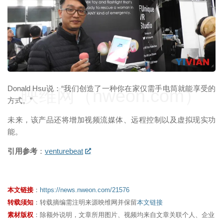
Donald Hsu说：“我们创造了一种你在家仅需手电筒就能享受的
映维网（nweon.com）
方式。”
未来，该产品还将增加视频流媒体、远程控制以及虚拟现实功
能。
引用参考
：
venturebeat
本文链接
：
https://news.nweon.com/21576
转载须知
：转载摘编需注明来源映维网并保留
本文链接
素材版权
：除额外说明，文章所用图片、视频均来自文章关联个人、企业