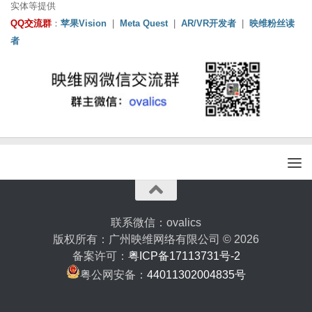
实体等提供
QQ交流群
：
苹果Vision
|
Meta Quest
|
AR/VR开发者
|
映维粉丝读
者
联系微信：ovalics
版权所有：广州映维网络有限公司 © 2026
备案许可：
粤ICP备17113731号-2
粤公网安备：
44011302004835号