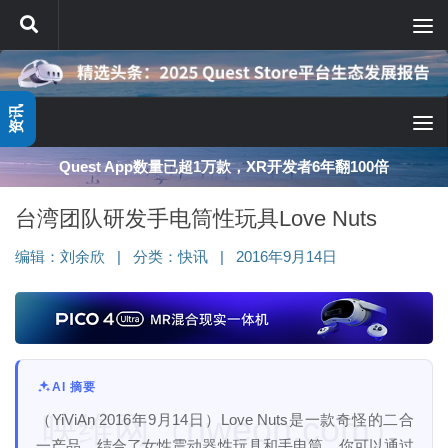
跳至内容
资讯
Quest App数量已超1万款，XR开发者6年翻100倍
台湾团队研发手电筒性玩具Love Nuts
编辑：
刘余欣
|
分类：
快讯
|
2016年9月14日
AI 摘要
映维网（nweon.com）
（YiViAn 2016年9月14日）Love Nuts是一款奇怪的二合
一产品，结合了女性震动器性玩具和手电筒。你可以通过