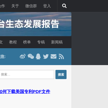
合作
关于
微信群
登入
文
教程
榜单
专稿
新闻稿
注:
：
 如何下载美国专利PDF文件