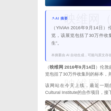
映维网（n
AI 摘要
（YiViAn 2016年9月
览，该展览包括了30万件收
生”。
本摘要由 AI 自动生成，可能与原文存
（
映维网 2016年9月14日
）伦敦
览包括了30万件收集到的标本，并
映维网（n
该网站在今天上线，最近一期的Mus
Cultural Institute的