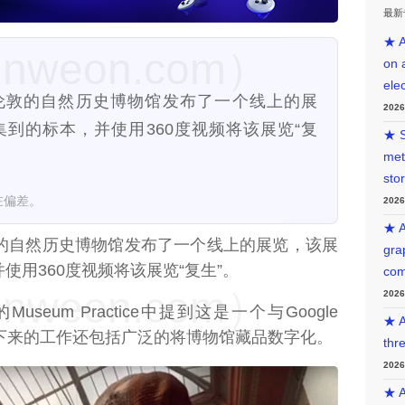
最新
★ A
weon.com）
on 
ele
14日）伦敦的自然历史博物馆发布了一个线上的展
202
集到的标本，并使用360度视频将该展览“复
★ S
met
sto
在偏差。
202
★ A
的自然历史博物馆发布了一个线上的展览，该展
gra
使用360度视频将该展览“复生”。
com
weon.com）
202
eum Practice中提到这是一个与Google
★ A
合作项目，接下来的工作还包括广泛的将博物馆藏品数字化。
thr
202
★ A