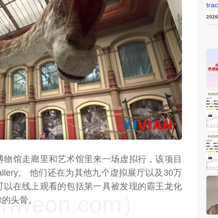
tra
202
weon.com）
博物馆走廊里和艺术馆里来一场虚拟行，该项目
res Gallery。 他们还在为其他九个虚拟展厅以及30万
可以在线上观看的包括第一具被发现的霸王龙化
weon.com）
鲸的头骨。