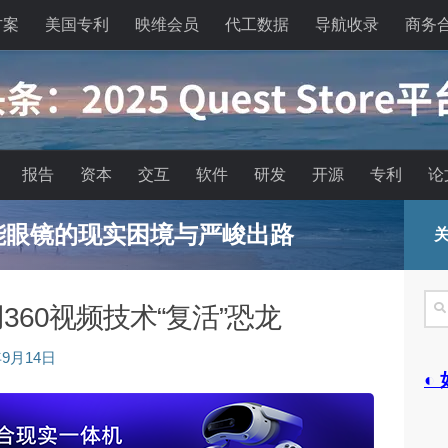
方案
美国专利
映维会员
代工数据
导航收录
商务
报告
资本
交互
软件
研发
开源
专利
论
能眼镜的现实困境与严峻出路
关
搜
60视频技术“复活”恐龙
索
年9月14日
◐