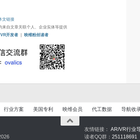
本文链接
均来自文章关联个人、企业实体等提供
/VR开发者
|
映维粉丝读者
行业方案
美国专利
映维会员
代工数据
导航收
友情链接：
AR/VR行业
026
读者QQ群：
251118691