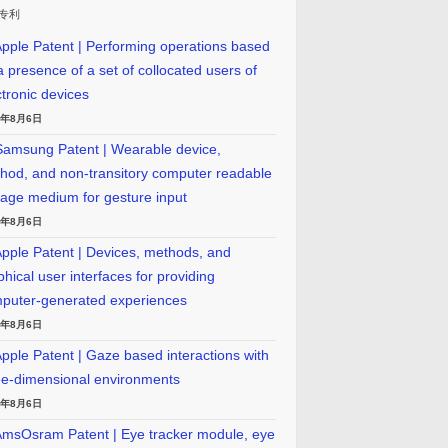
专利
pple Patent | Performing operations based
a presence of a set of collocated users of
ctronic devices
6年8月6日
amsung Patent | Wearable device,
hod, and non-transitory computer readable
rage medium for gesture input
6年8月6日
pple Patent | Devices, methods, and
phical user interfaces for providing
puter-generated experiences
6年8月6日
pple Patent | Gaze based interactions with
ee-dimensional environments
6年8月6日
msOsram Patent | Eye tracker module, eye