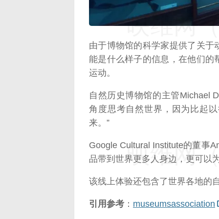
映维网（n
由于博物馆的科学家提供了关于
能是什么样子的信息，在他们的
运动。
自然历史博物馆的主管Michael
角度思考自然世界，因为比起以
来。”
Google Cultural Instit
映维网（n
品带到世界更多人身边，更可以为
该线上体验还包含了世界各地的
引用参考
：
museumsassociation