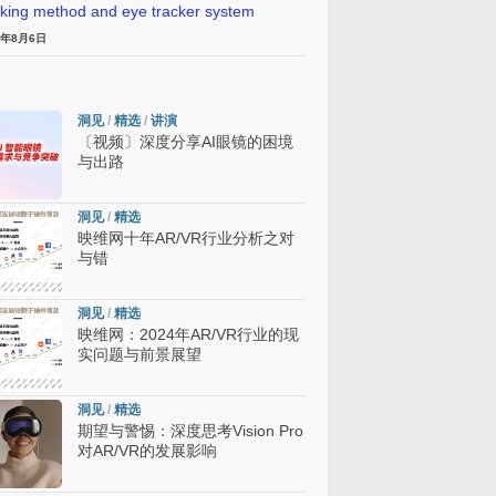
cking method and eye tracker system
6年8月6日
洞见
/
精选
/
讲演
〔视频〕深度分享AI眼镜的困境
与出路
洞见
/
精选
映维网十年AR/VR行业分析之对
与错
洞见
/
精选
映维网：2024年AR/VR行业的现
实问题与前景展望
洞见
/
精选
期望与警惕：深度思考Vision Pro
对AR/VR的发展影响