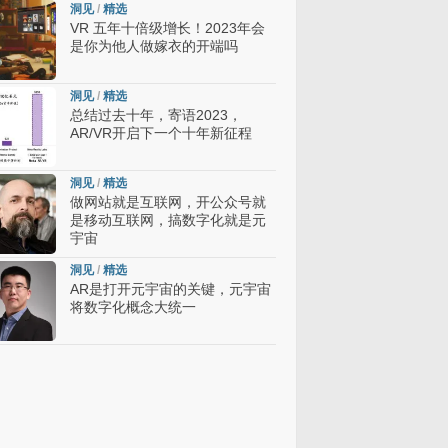
洞见
/
精选
VR 五年十倍级增长！2023年会
是你为他人做嫁衣的开端吗
洞见
/
精选
总结过去十年，寄语2023，
AR/VR开启下一个十年新征程
洞见
/
精选
做网站就是互联网，开公众号就
是移动互联网，搞数字化就是元
宇宙
洞见
/
精选
AR是打开元宇宙的关键，元宇宙
将数字化概念大统一