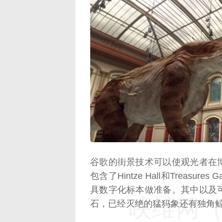
映维网（n
谷歌的街景技术可以使观光者在
包含了Hintze Hall和Treasu
具数字化标本做准备。其中以及
映维网（n
石，已经灭绝的猛犸象还有独角