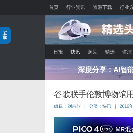
首页
行业资讯
资源下载
行业
跳至内容
资讯
日报
快讯
洞见
精选
讲演
深度分享：AI智
谷歌联手伦敦博物馆用3
编辑：
刘余欣
|
分类：
快讯
|
2016