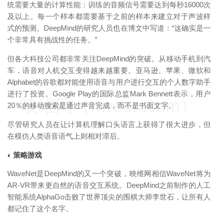
统需要大量的计算性能：训练的音频信号需要达到每秒16000次
及以上。每一个样本都需要基于之前的样本来建立对于声波样
式的预测。DeepMind的研究人员也在博文中写道：“这确实是一
个非常具有挑战性的任务。”
但各大科技公司都非常关注DeepMind的突破。从移动手机到汽
车，语音对人机交互变得越来越重要。亚马逊、苹果、微软和
Alphabet的谷歌都对能使用语音与用户进行交互的个人数字助手
进行了投资。Google Play的国际总监Mark Bennett表示，用户
映维网（nweon.com）
20％的移动搜索是通过声音完成，而不是书面文字。
尽管研究人员在让计算机理解口头语言上获得了很大进步，但
在模仿人类语音语气上则相对滞后。
◐ 策略游戏
WaveNet是DeepMind的又一个突破，映维网相信WaveNet将为
AR-VR带来更自然的语音交互系统。DeepMind之前制作的人工
智能系统AlphaGo击败了世界顶尖的围棋大师李世石，让所有人
都记住了这个名字。