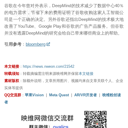
谷歌在今年曾对外表示，DeepMind的技术减少了数据中心40％
映维网（nweon.com）
的电力需求，节省下来的费用证明了谷歌收购这家人工智能公
司是一个正确的决定。另外谷歌还指出DeepMind的技术极大地
改善了YouTube、Google Play和谷歌的广告产品服务。但谷歌
并没有透露DeepMind的研究会给自己带来哪些商业上的帮助。
引用参考
：
bloomberg
本文链接
：
https://news.nweon.com/21542
转载须知
：转载摘编需注明来源映维网并保留
本文链接
素材版权
：除额外说明，文章所用图片、视频均来自文章关联个人、企业
实体等提供
QQ交流群
：
苹果Vision
|
Meta Quest
|
AR/VR开发者
|
映维粉丝读
者