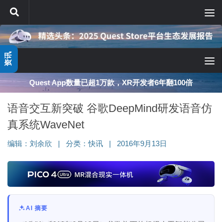
跳至内容
资讯
Quest App数量已超1万款，XR开发者6年翻100倍
语音交互新突破 谷歌DeepMind研发语音仿
真系统WaveNet
编辑：
刘余欣
|
分类：
快讯
|
2016年9月13日
AI 摘要