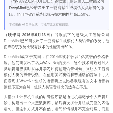
映维网（nweon.com）
（YiViAn 2016年9月13日）谷歌旗下的超级人工智能公司
DeepMind已经研发出了一套能够生成模仿人类语音的系
统，他们声称该系统比现有技术的性能高出50%。
本摘要由 AI 自动生成，可能与原文存在偏差。
（
映维网 2016年9月13日
）谷歌旗下的超级人工智能公司
DeepMind已经研发出了一套能够生成模仿人类语音的系统，他
们声称该系统比现有技术的性能高出50％。
DeepMind成立于英国，在2014年被谷歌以4亿英镑的价格收
购。他们研发出了名为WaveNet的技术，这个技术可通过对人
类语音进行实时采样并学习如何创建语音词句，来让人工智能
映维网（nweon.com）
模仿人类的声音说话。在使用美式英语和普通话的盲测中，人
们发现由WaveNet生成的语音听上去比谷歌现有的文本语音转
换程序更为自然，但跟人类语音相比仍然存在不足。
大部分由计算机生成的语音程序都是通过机器记录个人声音片
段，构建出一个大型数据库，然后再次拼合并组成完整的表达
语句。但这种方式并不自然，语气和情感并不完全对应，而且