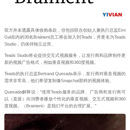
双方并未透露具体收购条款，但包括联合创始人兼执行总监Emi
映维网（nweon.com）
Gal在内的30名Brainient员工将会加入到Teads，并更名为Teads
Studio，仍保持独立运营。
Teads Studio将会提供交互式视频服务，让发行商和品牌制作更
新的视频广告格式，例如垂直视频和360度视频。
Teads的执行总监Bertrand Quesada表示，发行商对垂直视频的
需求非常高，他们希望复制像Snapchat那样的视频体验。
Quesada解释说：“使用Teads服务的品牌、广告商和发行商可
以（直接）向消费者播放个性化的垂直视频、交互式视频和360
度视频。（Brainient）是我们平台的合理扩展。”
映维网（nweon.com）