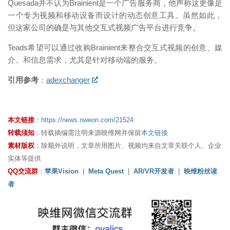
Quesada并不认为Brainient是一个广告服务商，他声称这更像是
一个专为视频和移动设备而设计的动态创意工具。虽然如此，
映维网（nweon.com）
但这家公司的确是与其他交互式视频广告平台进行竞争。
Teads希望可以通过收购Brainient来整合交互式视频的创意、媒
介、和信息需求，尤其是针对移动端的服务。
引用参考
：
adexchanger
本文链接
：
https://news.nweon.com/21524
转载须知
：转载摘编需注明来源映维网并保留
本文链接
素材版权
：除额外说明，文章所用图片、视频均来自文章关联个人、企业
实体等提供
QQ交流群
：
苹果Vision
|
Meta Quest
|
AR/VR开发者
|
映维粉丝读
者