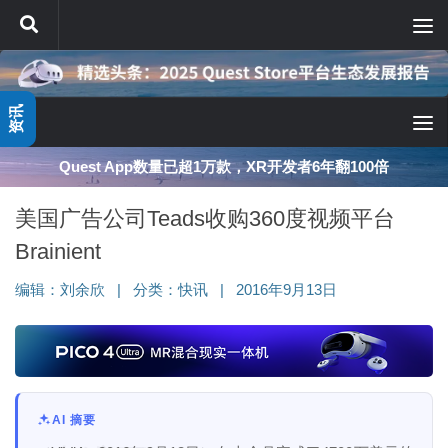
跳至内容
资讯
Quest App数量已超1万款，XR开发者6年翻100倍
美国广告公司Teads收购360度视频平台
Brainient
编辑：
刘余欣
|
分类：
快讯
|
2016年9月13日
AI 摘要