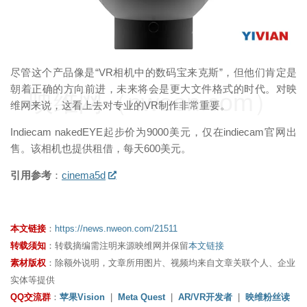
尽管这个产品像是“VR相机中的数码宝来克斯”，但他们肯定是
朝着正确的方向前进，未来将会是更大文件格式的时代。对映
映维网（nweon.com）
维网来说，这看上去对专业的VR制作非常重要。
Indiecam nakedEYE起步价为9000美元，仅在indiecam官网出
售。该相机也提供租借，每天600美元。
引用参考
：
cinema5d
本文链接
：
https://news.nweon.com/21511
转载须知
：转载摘编需注明来源映维网并保留
本文链接
素材版权
：除额外说明，文章所用图片、视频均来自文章关联个人、企业
实体等提供
QQ交流群
：
苹果Vision
|
Meta Quest
|
AR/VR开发者
|
映维粉丝读