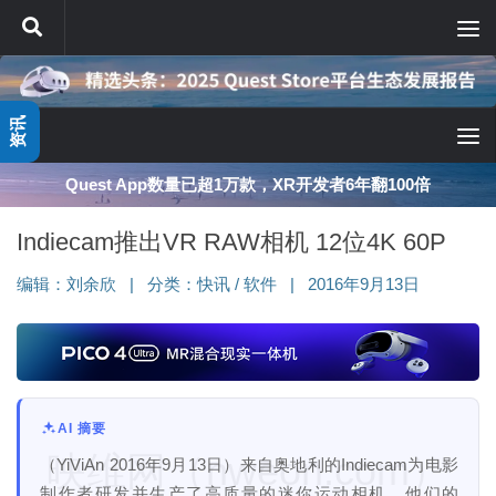
跳至内容
资讯
深度分享：AI智能眼镜的现实困境与严峻出路
Indiecam推出VR RAW相机 12位4K 60P
编辑：
刘余欣
|
分类：
快讯
/
软件
|
2016年9月13日
AI 摘要
映维网（nweon.com）
（YiViAn 2016年9月13日）来自奥地利的Indiecam为电影
制作者研发并生产了高质量的迷你运动相机。他们的