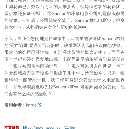
上添花而已。数以百万计的人来参观，但每位游客的花费比门
票价格还多600法郎。而Sanson的环幕电影公司则是彻头彻尾
的灾难。一年后，公司就完全破产。Sanson推出电影业，投身
软木行业，从此消失在文化与历史的长河中。
今天，当我们悠闲地走在城市中，口袋里的设备比Sanson木制
的“死亡陷阱”要强大百万倍时，映维网认为我们应该向他致敬。
虽然他的公司已经消失，但沉浸式影院的概念诞生了，而且在
下个世纪它还会重复地出现。电影界最早的革新者们希望创建
一个观众被图像包围的世界，一个观众可以进入的世界。他们
映维网（nweon.com）
的梦想和愿景先于设备早形成了几十年，然而如今，只需一幅
眼镜和一部智能手机，我们就可将观众安全地带入电影世界
中。如果早期的电影先锋Sanson和Paul可看到如今的变化，他
们会有什么样的感受呢？
引用参考
：
imrge
本文链接
：
https://news.nweon.com/21465