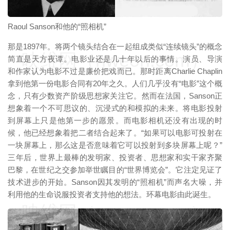
Raoul Sanson和他的“照相机”
那是1897年。将两个镜头结合在一起组成类似“连续镜头”的概念
映维网（nweon.com）
简直是天方夜谭。电影业还是几十年以后的事情。演员、导演
和作家认为电影不过是廉价把戏而已。那时距离Charlie Chaplin
拿到他第一份电影合同有20年之久。人们几乎没有“电影”这个概
念，只有少数资产阶级思想家关注它。然而在法国，Sanson正
想象着一个不可思议的、沉浸式的和模拟的未来。将电影投射
到屏幕上只是他第一步的愿景。而电影相机还没有出现的时
候，他已经想象着把二者结合起来了。“如果可以电影可投射在
一块屏幕上，那么这是否意味着它可以投射到多块屏幕上呢？”
三年后，世界上最棒的发明家、投资者、思想家和实干家齐聚
巴黎，在世纪之交参加举世瞩目的“世界博览会”。它注定见证了
技术进步的开始。Sanson因其发明的“照相机”而声名大噪，并
利用他的生命说服投资者支持他的想法。环幕电影由此诞生。
映维网（nweon.com）