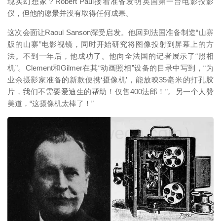
现实幻想家？Robert Paul接着准备发明英国第一台电影投影
仪，但他的愿景并没有取得任何成果。
这次会面让Raoul Sanson深受启发。他回到法国准备制造“山寨
版的山寨”电影视镜，同时开始研究将图像投射到屏幕上的方
法。不到一年后，他成功了。他向全法国的记者展示了“照相
机”。Clement和Gilmer在其“动画照相”设备的目录中写到，“为
业余摄影家准备的新款便携‘摄像机’，能放映35毫米的打孔胶
片，我们不需要爱迪生的帮助！仅售400法郎！”。另一个人赞
美道，“这摄像机太棒了！”
映维网（nweon.com）