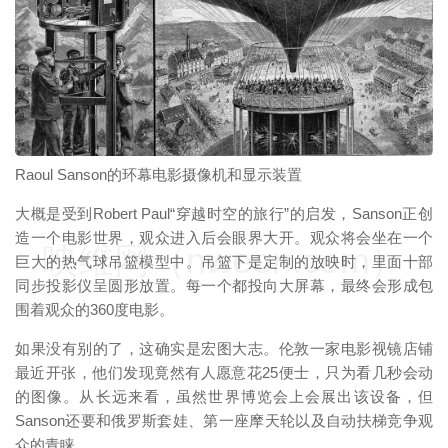
Raoul Sanson的环幕电影摄像机和显示装置
大概是受到Robert Paul“穿越时空的旅行”的启发，Sanson正创
造一个电影世界，观众进入后会眼界大开。观众将会坐在一个
映维网（nweon.com）
巨大的热气球吊篮模型中。吊篮下是定制的放映时，里面十部
同步投影仪呈圆形放置。每一个都投向大屏幕，最终会形成包
围着观众的360度电影。
如果没有别的了，这确实是宏图大志。伦敦一家电影视镜店铺
最近开张，他们发现竟然有人愿意花25便士，只为看几秒会动
的图像。从长远来看，虽然世界博览会上会展出该设备，但
Sanson还要和俄罗斯套娃、第一座摩天轮以及自动扶梯竞争观
众的青睐。