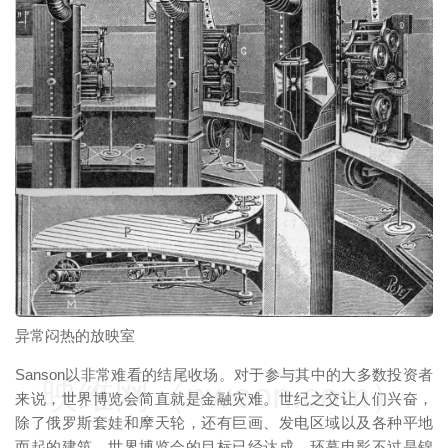
映维网（nweon.com）
异常闷热的放映室
Sanson以非常难看的结尾收场。对于参与其中的大多数投资者
映维网（nweon.com）
来说，世界博览会简直就是金融灾难。世纪之交让人们兴奋，
除了俄罗斯套娃和摩天轮，还有巨画、发电区域以及各种平地
而起的建筑。世界博览会的目标已经达成，环幕电影不过是锦