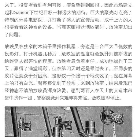
来了。投资者看到有利可图，便希望得到回报，因此市场建立
起和Sanson下世纪目标一样远大的期待。巨大的聚光灯点亮了
特制的环幕电影院，并打断了盛大的宣传活动。成千上万的人
想要看看这神奇的设备。当商家赚得盆满钵满时，放映室却出
了问题。
放映员在狭窄的木箱子里操作机器，旁边是十台巨大且低效的
投影灯。打开机器几秒后，放映室的温度就会飙升到连斯堪的
纳维亚人都害怕的程度。放映者肩负着重任，成功地操作了三
天，赢得了满堂喝彩，但在第四天时还是晕过去了。不同步的
映维网（nweon.com）
胶片让观众十分困惑。投影仪一个接一个地失效了，投在屏幕
上的只有白光。警察察觉到了异常，来到放映室，结果发现已
经神志不清的放映员浑身滚烫。想到两百人在天上的人造木吊
篮中挤作一团，警察感觉到灾难即将来临。放映随即停止。