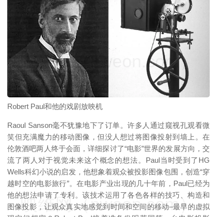
映维网（nweon.com）
Robert Paul和他的戏剧放映机
Raoul Sanson毫不犹豫地下了订单。许多人通过窥视孔观看微
笑但充满魔力的移动图像，但没人想过将图像投射到墙上。在
伦敦酒吧两人终于会面，详细探讨了“电影”世界的发展方向，交
流了两人对于视觉未来这个概念的想法。Paul当时受到了HG
Wells科幻小说的启发，他想象着观众被投影图像包围，创造“穿
越时空的电影旅行”。在电影产业出现的几十年前，Paul已经为
他的想法申请了专利。该技术运用了各色各样的技巧、构造和
映维网（nweon.com）
图像投影，让观众真实地感觉到时间和空间的移动–最早的虚拟