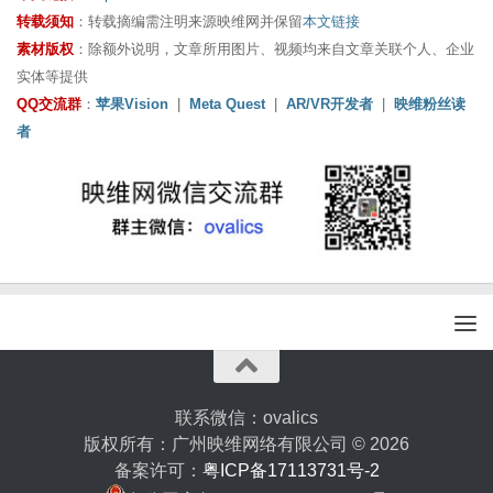
转载须知
：转载摘编需注明来源映维网并保留
本文链接
素材版权
：除额外说明，文章所用图片、视频均来自文章关联个人、企业
实体等提供
QQ交流群
：
苹果Vision
|
Meta Quest
|
AR/VR开发者
|
映维粉丝读
者
联系微信：ovalics
版权所有：广州映维网络有限公司 © 2026
备案许可：
粤ICP备17113731号-2