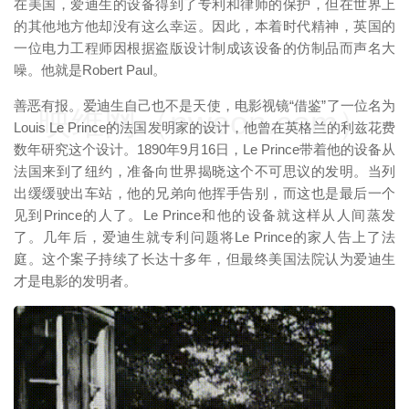
在美国，爱迪生的设备得到了专利和律师的保护，但在世界上
的其他地方他却没有这么幸运。因此，本着时代精神，英国的
一位电力工程师因根据盗版设计制成该设备的仿制品而声名大
噪。他就是Robert Paul。
善恶有报。爱迪生自己也不是天使，电影视镜“借鉴”了一位名为
映维网（nweon.com）
Louis Le Prince的法国发明家的设计，他曾在英格兰的利兹花费
数年研究这个设计。1890年9月16日，Le Prince带着他的设备从
法国来到了纽约，准备向世界揭晓这个不可思议的发明。当列
出缓缓驶出车站，他的兄弟向他挥手告别，而这也是最后一个
见到Prince的人了。Le Prince和他的设备就这样从人间蒸发
了。几年后，爱迪生就专利问题将Le Prince的家人告上了法
庭。这个案子持续了长达十多年，但最终美国法院认为爱迪生
才是电影的发明者。
映维网（nweon.com）