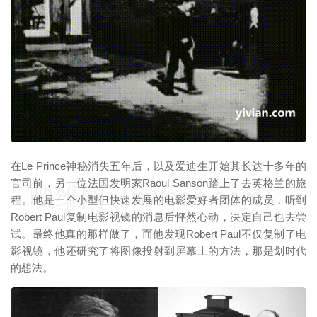
在Le Prince神秘消失五年后，以及爱迪生开始其长达十多年的
官司前，另一位法国发明家Raoul Sanson踏上了去英格兰的旅
映维网（nweon.com）
程。他是一个小型但快速发展的电影爱好者团体的成员，听到
Robert Paul复制电影视镜的消息后怦然心动，决定自己也去尝
试。最终他真的那样做了，而他发现Robert Paul不仅复制了电
影视镜，他还研究了将图像投射到屏幕上的方法，那是划时代
的想法。