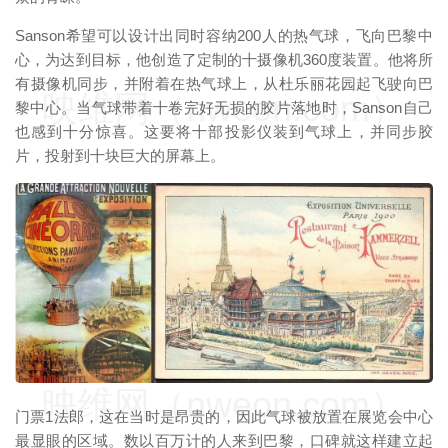
Sanson希望可以设计出同时容纳200人的热气球，飞向巴黎中
心，为达到目标，他创造了定制的十摄像机360度装置。他将所
有摄像机同步，并附着在热气球上，从杜乐丽花园起飞驶向巴
映维网（nweon.com）
黎中心。当气球带着十卷完好无损的胶片落地时，Sanson自己
也感到十分惊喜。这要将十部投影仪装到气球上，并同步胶
片，投射到十块巨大的屏幕上。
映维网（nweon.com）
门票1法郎，这在当时是昂贵的，因此气球被放置在展览会中心
最显眼的区域。数以百万计的人来到巴黎，口碑就这样建立起