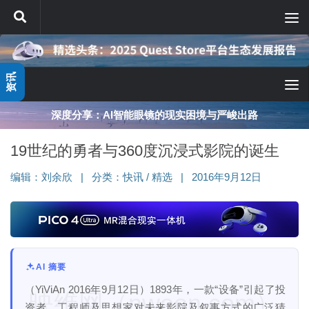
跳至内容
资讯
深度分享：AI智能眼镜的现实困境与严峻出路
19世纪的勇者与360度沉浸式影院的诞生
编辑：
刘余欣
|
分类：
快讯
/
精选
|
2016年9月12日
AI 摘要
（YiViAn 2016年9月12日）1893年，一款“设备”引起了投
映维网（nweon.com）
资者、工程师及思想家对未来影院及叙事方式的广泛猜