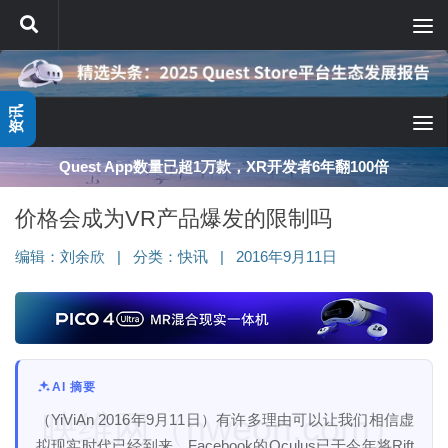
跳至内容
资讯
Quest App数量已超1万款，XR开发者6年翻100倍
价格会成为VR产品爆发的限制吗
编辑：
刘余欣
|
分类：
快讯
|
2016年9月11日
AI 摘要
映维网（nweon.com）
（YiViAn 2016年9月11日）有许多理由可以让我们相信虚
拟现实时代已经到来。Facebook的Oculus已于今年将Rift