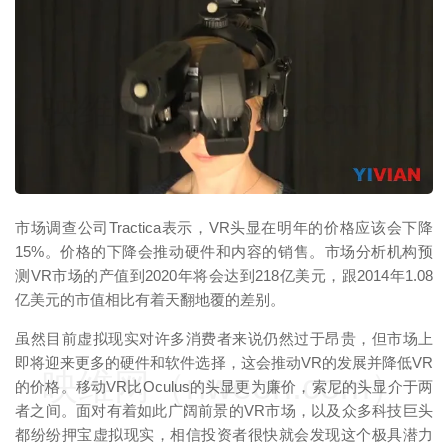
映维网（nweon.com）
市场调查公司Tractica表示，VR头显在明年的价格应该会下降
15%。价格的下降会推动硬件和内容的销售。市场分析机构预
测VR市场的产值到2020年将会达到218亿美元，跟2014年1.08
亿美元的市值相比有着天翻地覆的差别。
虽然目前虚拟现实对许多消费者来说仍然过于昂贵，但市场上
即将迎来更多的硬件和软件选择，这会推动VR的发展并降低VR
映维网（nweon.com）
的价格。移动VR比Oculus的头显更为廉价，索尼的头显介于两
者之间。面对有着如此广阔前景的VR市场，以及众多科技巨头
都纷纷押宝虚拟现实，相信投资者很快就会发现这个极具潜力