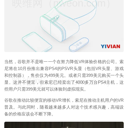
映维网（nweon.com）
当然，谷歌并不是唯一一个在努力降低VR体验价格的公司。索
尼将在10月份推出兼容PS4的PSVR头显（包括VR头显、游戏
和控制器），售价仅为499美元。或者只需399美元购买一个头
映维网（nweon.com）
显。这并不便宜，但索尼已经卖出了4000多万台PS4主机，这
些用户只需399美元就可以体验到虚拟现实。
谷歌在推动比较便宜的移动VR增长，索尼在推动主机用户的VR
普及。与此同时，随着越来越多人对这个技术感兴趣，高端设
备的价格应该会不断下降。