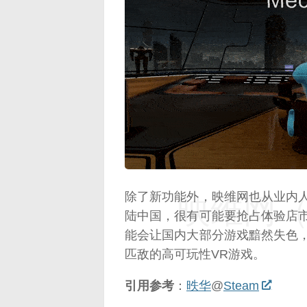
映维网（n
除了新功能外，映维网也从业内人士
映维网（n
陆中国，很有可能要抢占体验店市场
能会让国内大部分游戏黯然失色，毕
匹敌的高可玩性VR游戏。
引用参考
：
昳华
@
Steam