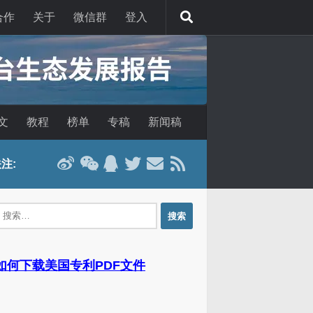
合作
关于
微信群
登入
文
教程
榜单
专稿
新闻稿
注:
：
 如何下载美国专利PDF文件