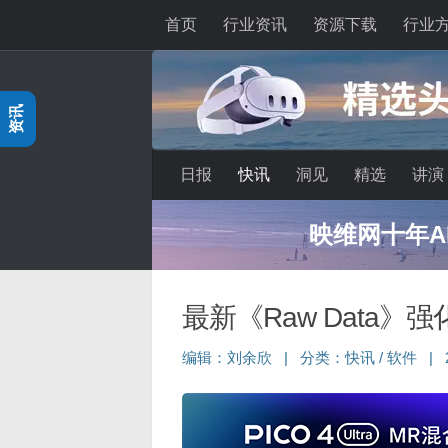
首页
行业资讯
资源下载
行业
跳至内容
资讯
日报
快讯
洞见
精选
讲演
映维网十年A
最新《Raw Data
编辑：
刘余欣
|
分类：
快讯
/
软件
|