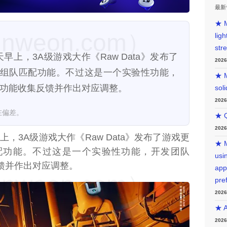
最新
★ M
weon.com）
lig
str
）今天早上，3A级游戏大作《Raw Data》发布了
202
组队匹配功能。不过这是一个实验性功能，
★ M
对该功能收集反馈并作出对应调整。
sol
202
在偏差。
★ Q
202
上，3A级游戏大作《Raw Data》发布了游戏更
★ M
配功能。不过这是一个实验性功能，开发团队
usin
反馈并作出对应调整。
app
weon.com）
pre
202
★ A
202