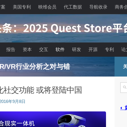
方案
美国专利
映维会员
代工数据
导航收录
商务
报告
资本
交互
软件
研发
开源
专利
论
R/VR行业分析之对与错
关
搜
》强化社交功能 或将登陆中国
索
2016年9月8日
◐