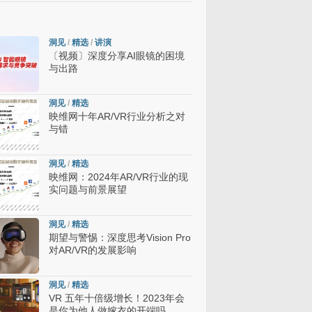
洞见
/
精选
/
讲演
〔视频〕深度分享AI眼镜的困境
与出路
洞见
/
精选
映维网十年AR/VR行业分析之对
与错
洞见
/
精选
映维网：2024年AR/VR行业的现
实问题与前景展望
洞见
/
精选
期望与警惕：深度思考Vision Pro
对AR/VR的发展影响
洞见
/
精选
VR 五年十倍级增长！2023年会
是你为他人做嫁衣的开端吗