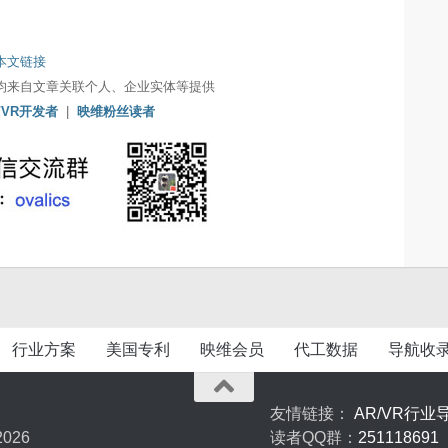
本文链接
均来自文章关联个人、企业实体等提供
/VR开发者
|
映维粉丝读者
行业方案
美国专利
映维会员
代工数据
导航收
友情链接：
AR/VR行业
026
读者QQ群：
251118691