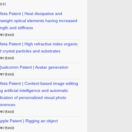
专利
eta Patent | Heat dissipative and
htweight optical elements having increased
ength and stiffness
6年7月30日
eta Patent | High refractive index organic
id crystal particles and substrates
6年7月30日
ualcomm Patent | Avatar generation
6年7月30日
eta Patent | Context-based image editing
g artificial intelligence and automatic
lication of personalized visual photo
ferences
6年7月30日
pple Patent | Rigging an object
6年7月30日