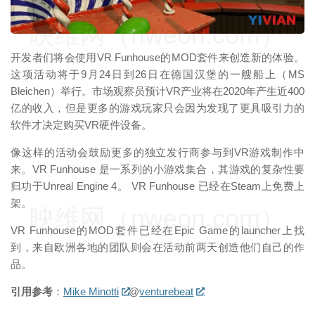
映维网（nweon.com）
开发者们将会使用VR Funhouse的MOD套件来创造新的体验。
这项活动将于9月24日到26日在德国汉堡的一艘船上（MS
Bleichen）举行。市场观察员预计VR产业将在2020年产生近400
亿的收入，但是更多的游戏玩家只会因为发现了更具吸引力的
软件才决定购买VR硬件设备。
像这样的活动会鼓励更多的独立发行商参与到VR游戏制作中
来。VR Funhouse 是一系列的小游戏集合，其游戏的复杂性要
归功于Unreal Engine 4。 VR Funhouse 已经在Steam上免费上
架。
映维网（nweon.com）
VR Funhouse的MOD套件已经在Epic Game的launcher上找
到，来自欧洲各地的团队则会在活动前两天创造他们自己的作
品。
引用参考
：
Mike Minotti
@
venturebeat