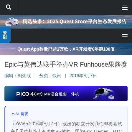
跳至内容
资讯
Quest App数量已超1万款，XR开发者6年翻100倍
Epic与英伟达联手举办VR Funhouse果酱赛
编辑：
刘余欣
|
分类：
快讯
|
2016年9月7日
AI 摘要
映维网（nweon.com）
（YiViAn 2016年9月7日）欧洲的独立开发商们即将尝试
在几天内打造出有趣的VR体验，因为Epic Games，HTC