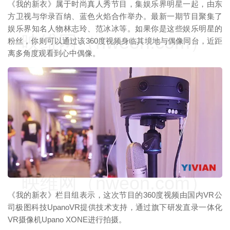
《我的新衣》属于时尚真人秀节目，集娱乐界明星一起，由东
方卫视与华录百纳、蓝色火焰合作举办。最新一期节目聚集了
娱乐界知名人物林志玲、范冰冰等。如果你是这些娱乐明星的
映维网（nweon.com）
粉丝，你则可以通过该360度视频身临其境地与偶像同台，近距
离多角度观看到心中偶像。
映维网（nweon.com）
《我的新衣》栏目组表示，这次节目的360度视频由国内VR公
司极图科技UpanoVR提供技术支持，通过旗下研发直录一体化
VR摄像机Upano XONE进行拍摄。