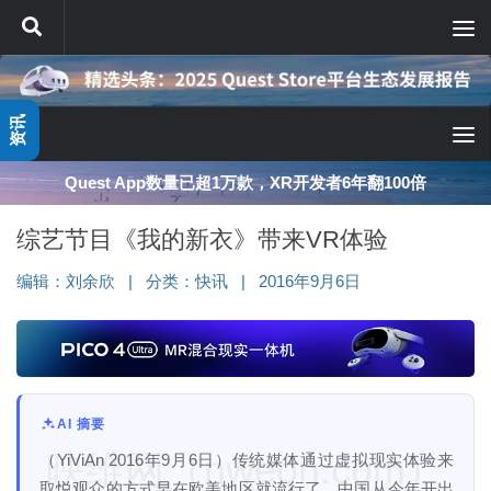
跳至内容
资讯
Quest App数量已超1万款，XR开发者6年翻100倍
综艺节目《我的新衣》带来VR体验
编辑：
刘余欣
|
分类：
快讯
|
2016年9月6日
AI 摘要
映维网（nweon.com）
（YiViAn 2016年9月6日）传统媒体通过虚拟现实体验来
取悦观众的方式早在欧美地区就流行了，中国从今年开出