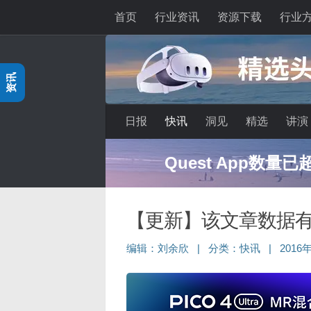
首页
行业资讯
资源下载
行业
跳至内容
资讯
日报
快讯
洞见
精选
讲演
Quest App数量
【更新】该文章数据
编辑：
刘余欣
|
分类：
快讯
|
2016