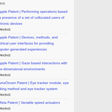
专利
pple Patent | Performing operations based
a presence of a set of collocated users of
ctronic devices
6年8月6日
pple Patent | Devices, methods, and
phical user interfaces for providing
puter-generated experiences
6年8月6日
pple Patent | Gaze based interactions with
ee-dimensional environments
6年8月6日
msOsram Patent | Eye tracker module, eye
cking method and eye tracker system
6年8月6日
eta Patent | Variable speed actuators
6年8月6日