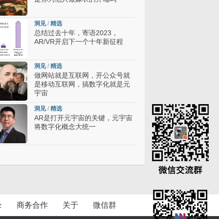
洞见
/
精选
总结过去十年，寄语2023，
AR/VR开启下一个十年新征程
洞见
/
精选
做网站就是互联网，开公众号就
是移动互联网，搞数字化就是元
宇宙
洞见
/
精选
AR是打开元宇宙的关键，元宇宙
将数字化概念大统一
录
商务合作
关于
微信群