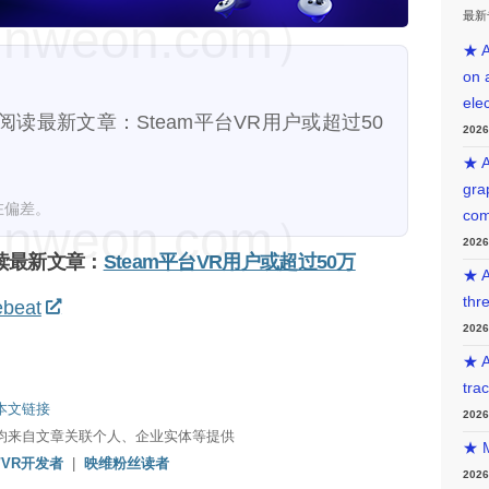
最新
weon.com）
★ A
on 
ele
读最新文章：Steam平台VR用户或超过50
202
★ A
gra
在偏差。
com
weon.com）
202
读最新文章：
Steam平台VR用户或超过50万
★ A
thr
ebeat
202
★ A
tra
本文链接
202
均来自文章关联个人、企业实体等提供
★ M
/VR开发者
|
映维粉丝读者
202