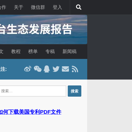
合作
关于
微信群
登入
文
教程
榜单
专稿
新闻稿
注:
：
 如何下载美国专利PDF文件