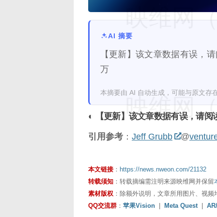
映维网（n
AI 摘要
【更新】该文章数据有误，请阅
万
本摘要由 AI 自动生成，可能与原文存
映维网（n
◐ 【更新】该文章数据有误，请阅
引用参考
：
Jeff Grubb
@
ventur
本文链接
：
https://news.nweon.com/21132
转载须知
：转载摘编需注明来源映维网并保留
素材版权
：除额外说明，文章所用图片、视频
QQ交流群
：
苹果Vision
|
Meta Quest
|
AR