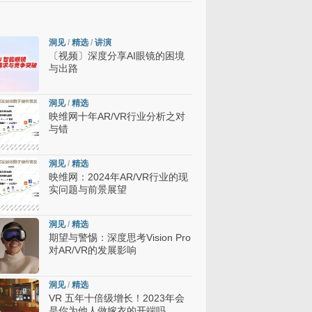
洞见
/
精选
/
讲演
〔视频〕深度分享AI眼镜的困境
与出路
洞见
/
精选
映维网十年AR/VR行业分析之对
与错
洞见
/
精选
映维网：2024年AR/VR行业的现
实问题与前景展望
洞见
/
精选
期望与警惕：深度思考Vision Pro
对AR/VR的发展影响
洞见
/
精选
VR 五年十倍级增长！2023年会
是你为他人做嫁衣的开端吗