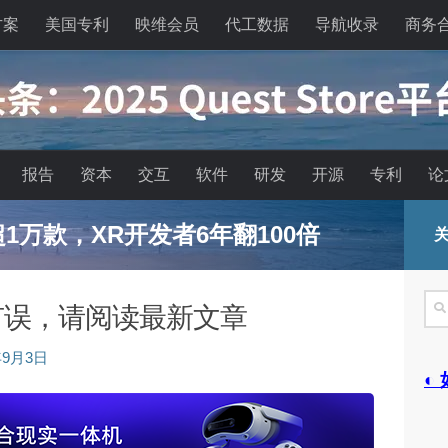
方案
美国专利
映维会员
代工数据
导航收录
商务
报告
资本
交互
软件
研发
开源
专利
论
已超1万款，XR开发者6年翻100倍
关
搜
有误，请阅读最新文章
索
年9月3日
◐