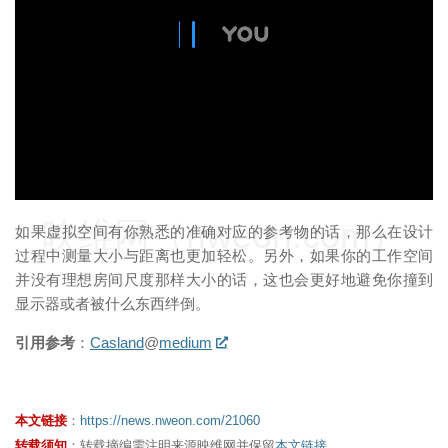
映维网（nweon.com）
如果虚拟空间有你熟悉的准确对应的参考物的话，那么在设计
过程中测量大小与距离也更加轻松。另外，如果你的工作空间
并没有理想房间尺度那样大小的话，这也会更好地避免你撞到
显示器或者被什么东西绊倒。
引用参考
：
Casland
@
medium
本文链接
：
https://news.nweon.com/21060
转载须知
：转载摘编需注明来源映维网并保留
本文链接