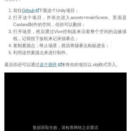
前往
Github
下载这个Unity项目；
打开这个项目，并依次进入assets>mainScene。里面是
Casland制作的空间，但你可以删掉；
打开场景，然后通过Vive控制器来沿着整个空间的边缘描
线，记得按下扳机来记录描摹点；
映维网（nweon.com）
复制素描点，终止场景，然后将描摹点粘贴进去；
利用这些素描点来进行制作。
最后你还可以通过
这个插件
来将你的项目以.obj格式导入。
映维网（nweon.com）