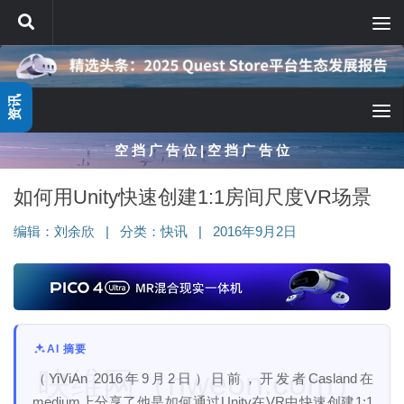
跳至内容
资讯
空 挡 广 告 位 | 空 挡 广 告 位
如何用Unity快速创建1:1房间尺度VR场景
编辑：
刘余欣
|
分类：
快讯
|
2016年9月2日
AI 摘要
映维网（nweon.com）
（YiViAn 2016年9月2日）日前，开发者Casland在
medium上分享了他是如何通过Unity在VR中快速创建1:1