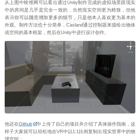
从上图中映维网可以看出通过Unity制作完成的虚拟场景跟现实
中的房间是几乎是完全一致的，当然现实空间更为精致，但他
映维网（nweon.com）
表示你可以随意增加更多的细节，只是他本人喜欢更为基本的
外观。制作方法也十分简单，Casland通过控制器来描绘出物体
或空间的基本框架，然后在Unity中进行设计创作。
映维网（nweon.com）
他还在
Github
中上传了自己的项目并介绍了具体操作指南，这
样子大家就可以轻松地在VR中以1:1比例复制出现实世界中的物
理空间：