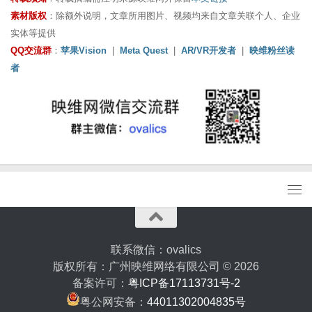
素材版权
：除额外说明，文章所用图片、视频均来自文章关联个人、企业
实体等提供
QQ交流群
：
苹果Vision
|
Meta Quest
|
AR/VR开发者
|
映维粉丝读
者
联系微信：ovalics
版权所有：广州映维网络有限公司 © 2026
备案许可：
粤ICP备17113731号-2
粤公网安备：
44011302004835号