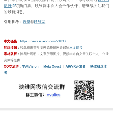
动行
订购门票。映维网本次大会合作伙伴，请继续关注我们
的最新消息。
引用参考
：
昳华
@
映维网
本文链接
：
https://news.nweon.com/21033
转载须知
：转载摘编需注明来源映维网并保留
本文链接
素材版权
：除额外说明，文章所用图片、视频均来自文章关联个人、企业
实体等提供
QQ交流群
：
苹果Vision
|
Meta Quest
|
AR/VR开发者
|
映维粉丝读
者