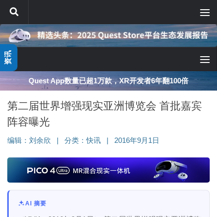
跳至内容
资讯
Quest App数量已超1万款，XR开发者6年翻100倍
第二届世界增强现实亚洲博览会 首批嘉宾
阵容曝光
编辑：
刘余欣
|
分类：
快讯
|
2016年9月1日
AI 摘要