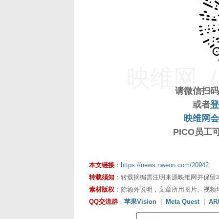
映维网（n
请微信扫码
或者
登
映维网会
PICO员
本文链接
：
https://news.nweon.com/20942
转载须知
：转载摘编需注明来源映维网并保留
素材版权
：除额外说明，文章所用图片、视频
QQ交流群
：
苹果Vision
|
Meta Quest
|
AR