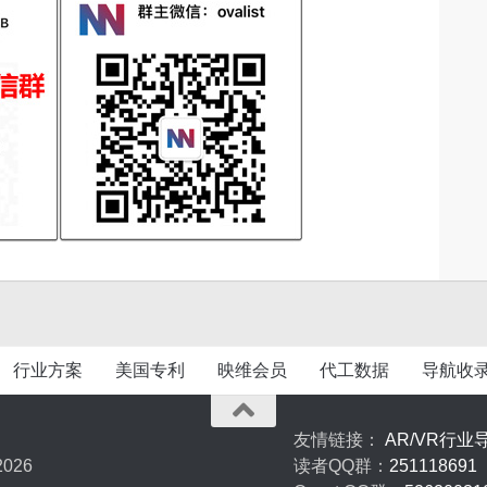
行业方案
美国专利
映维会员
代工数据
导航收
友情链接：
AR/VR行业
026
读者QQ群：
251118691