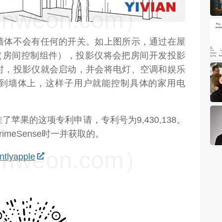
weon.com）
墙体不会有任何的开关。如上图所示，通过在屋
 Unit”（房间控制组件），投影仪将会把房间开发投影
时，投影仪就会启动，并会将电灯、空调和娱乐
到墙体上，这样子用户就能控制具体的家用电
苹果的这项专利申请，专利号为9,430,138。
meSense时一并获取的。
weon.com）
ntlyapple