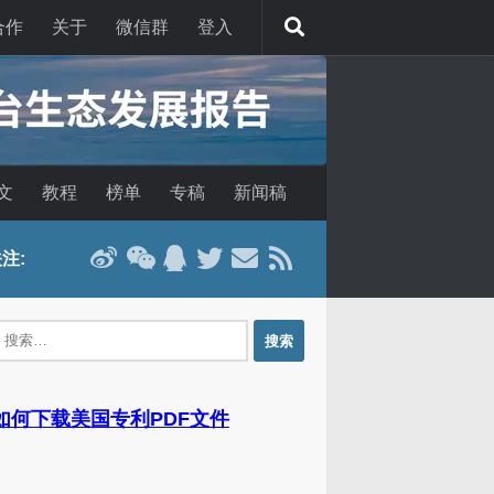
合作
关于
微信群
登入
文
教程
榜单
专稿
新闻稿
注:
：
 如何下载美国专利PDF文件