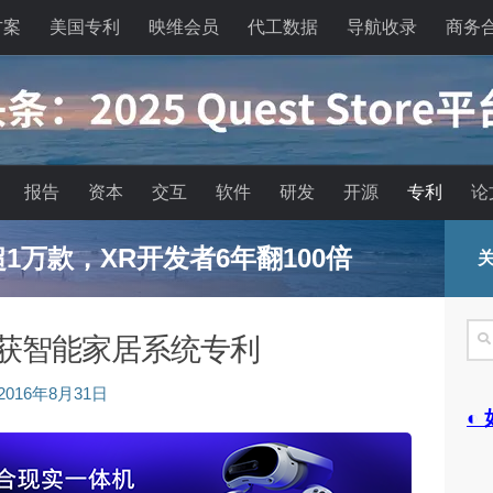
方案
美国专利
映维会员
代工数据
导航收录
商务
报告
资本
交互
软件
研发
开源
专利
论
已超1万款，XR开发者6年翻100倍
关
搜
 苹果获智能家居系统专利
索
2016年8月31日
◐