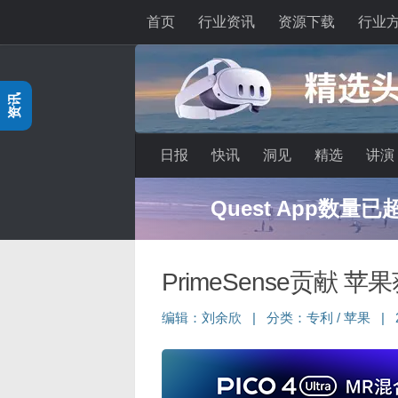
首页
行业资讯
资源下载
行业
跳至内容
资讯
日报
快讯
洞见
精选
讲演
Quest App数量
PrimeSense贡献
编辑：
刘余欣
|
分类：
专利
/
苹果
|