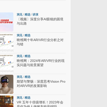
洞见
/
精选
/
讲演
〔视频〕深度分享AI眼镜的困境
与出路
洞见
/
精选
映维网十年AR/VR行业分析之对
与错
洞见
/
精选
映维网：2024年AR/VR行业的现
实问题与前景展望
洞见
/
精选
期望与警惕：深度思考Vision Pro
对AR/VR的发展影响
洞见
/
精选
VR 五年十倍级增长！2023年会
是你为他人做嫁衣的开端吗