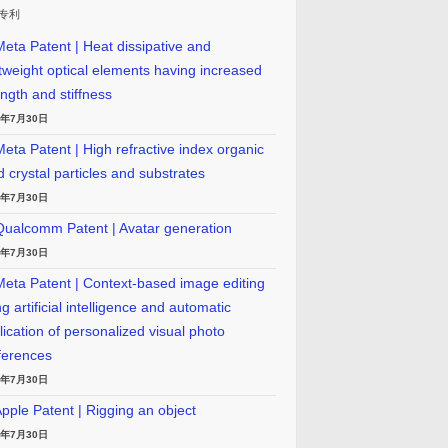
专利
eta Patent | Heat dissipative and
htweight optical elements having increased
ength and stiffness
6年7月30日
eta Patent | High refractive index organic
id crystal particles and substrates
6年7月30日
ualcomm Patent | Avatar generation
6年7月30日
eta Patent | Context-based image editing
g artificial intelligence and automatic
lication of personalized visual photo
ferences
6年7月30日
pple Patent | Rigging an object
6年7月30日