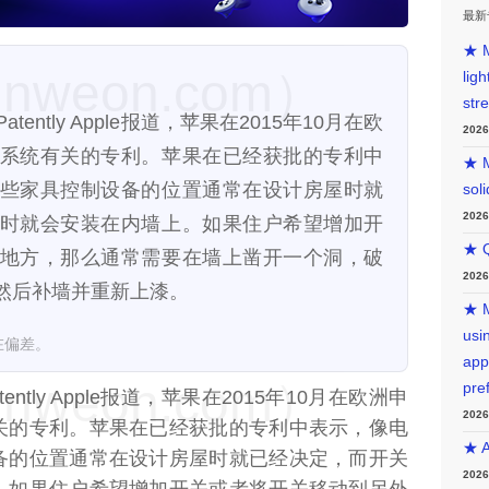
最新
★ M
weon.com）
lig
str
Patently Apple报道，苹果在2015年10月在欧
202
系统有关的专利。苹果在已经获批的专利中
★ M
些家具控制设备的位置通常在设计房屋时就
sol
202
时就会安装在内墙上。如果住户希望增加开
★ Q
地方，那么通常需要在墙上凿开一个洞，破
202
然后补墙并重新上漆。
★ M
usin
在偏差。
app
weon.com）
pre
tently Apple报道，苹果在2015年10月在欧洲申
202
关的专利。苹果在已经获批的专利中表示，像电
★ A
备的位置通常在设计房屋时就已经决定，而开关
202
。如果住户希望增加开关或者将开关移动到另外