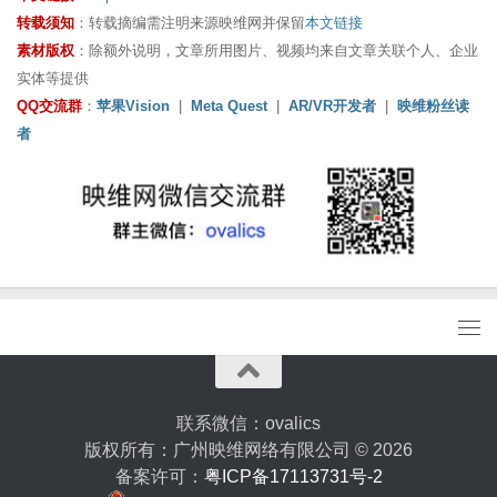
转载须知
：转载摘编需注明来源映维网并保留
本文链接
素材版权
：除额外说明，文章所用图片、视频均来自文章关联个人、企业
实体等提供
QQ交流群
：
苹果Vision
|
Meta Quest
|
AR/VR开发者
|
映维粉丝读
者
联系微信：ovalics
版权所有：广州映维网络有限公司 © 2026
备案许可：
粤ICP备17113731号-2