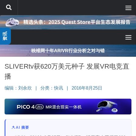
跳至内容
资讯
映维网十年AR/VR行业分析之对与错
SLIVERtv获620万美元种子 发展VR电竞直
播
编辑：
刘余欣
|
分类：
快讯
|
2016年8月25日
AI 摘要