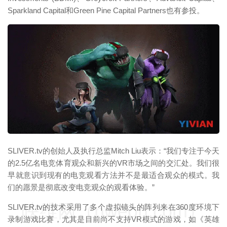
Sparkland Capital和Green Pine Capital Partners也有参投。
映维网（nweon.com）
SLIVER.tv的创始人及执行总监Mitch Liu表示：“我们专注于今天
的2.5亿名电竞体育观众和新兴的VR市场之间的交汇处。我们很
早就意识到现有的电竞观看方法并不是最适合观众的模式。我
们的愿景是彻底改变电竞观众的观看体验。”
映维网（nweon.com）
SLIVER.tv的技术采用了多个虚拟镜头的阵列来在360度环境下
录制游戏比赛，尤其是目前尚不支持VR模式的游戏，如《英雄