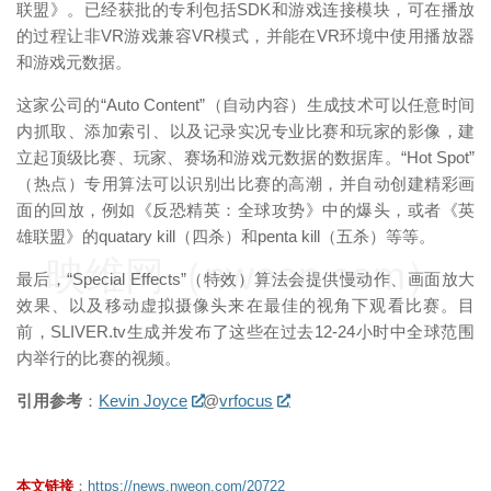
联盟》。已经获批的专利包括SDK和游戏连接模块，可在播放
的过程让非VR游戏兼容VR模式，并能在VR环境中使用播放器
和游戏元数据。
这家公司的“Auto Content”（自动内容）生成技术可以任意时间
内抓取、添加索引、以及记录实况专业比赛和玩家的影像，建
立起顶级比赛、玩家、赛场和游戏元数据的数据库。“Hot Spot”
（热点）专用算法可以识别出比赛的高潮，并自动创建精彩画
面的回放，例如《反恐精英：全球攻势》中的爆头，或者《英
雄联盟》的quatary kill（四杀）和penta kill（五杀）等等。
映维网（nweon.com）
最后，“Special Effects”（特效）算法会提供慢动作、画面放大
效果、以及移动虚拟摄像头来在最佳的视角下观看比赛。目
前，SLIVER.tv生成并发布了这些在过去12-24小时中全球范围
内举行的比赛的视频。
引用参考
：
Kevin Joyce
@
vrfocus
本文链接
：
https://news.nweon.com/20722