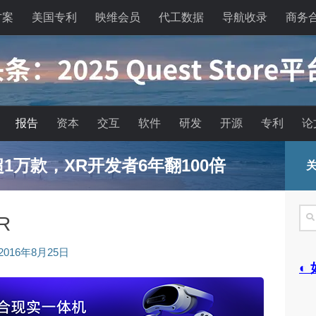
方案
美国专利
映维会员
代工数据
导航收录
商务
报告
资本
交互
软件
研发
开源
专利
论
已超1万款，XR开发者6年翻100倍
关
搜
R
索
2016年8月25日
◐