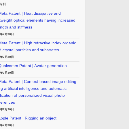
专利
eta Patent | Heat dissipative and
htweight optical elements having increased
ength and stiffness
6年7月30日
eta Patent | High refractive index organic
id crystal particles and substrates
6年7月30日
ualcomm Patent | Avatar generation
6年7月30日
eta Patent | Context-based image editing
g artificial intelligence and automatic
lication of personalized visual photo
ferences
6年7月30日
pple Patent | Rigging an object
6年7月30日