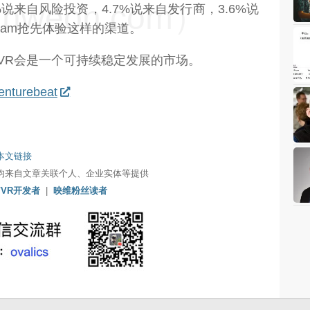
weon.com）
6%说来自风险投资，4.7%说来自发行商，3.6%说
team抢先体验这样的渠道。
R/VR会是一个可持续稳定发展的市场。
enturebeat
本文链接
均来自文章关联个人、企业实体等提供
/VR开发者
|
映维粉丝读者