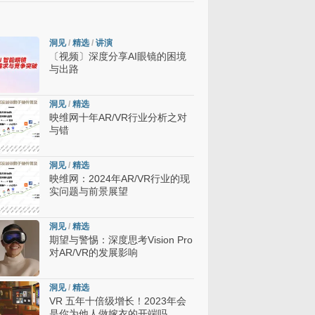
洞见
/
精选
/
讲演
〔视频〕深度分享AI眼镜的困境
与出路
洞见
/
精选
映维网十年AR/VR行业分析之对
与错
洞见
/
精选
映维网：2024年AR/VR行业的现
实问题与前景展望
洞见
/
精选
期望与警惕：深度思考Vision Pro
对AR/VR的发展影响
洞见
/
精选
VR 五年十倍级增长！2023年会
是你为他人做嫁衣的开端吗