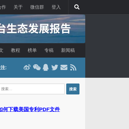
合作
关于
微信群
登入
文
教程
榜单
专稿
新闻稿
注:
：
 如何下载美国专利PDF文件