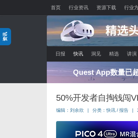
首页
行业资讯
资源下载
行业
跳至内容
资讯
日报
快讯
洞见
精选
讲演
Quest App数量
50%开发者自掏钱闯V
编辑：
刘余欣
|
分类：
快讯
/
报告
|