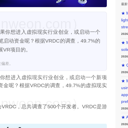
最新
★ M
weon.com）
lig
str
25日）如果你想进入虚拟现实行业创业，或启动一个
202
启动资金呢？根据VRDC的调查，49.7%的
★ M
展VR项目的。
sol
202
在偏差。
★ Q
202
你想进入虚拟现实行业创业，或启动一个新项
★ M
金呢？根据VRDC的调查，49.7%的虚拟现实
usin
。
app
weon.com）
pre
RDC，总共调查了500个开发者。VRDC是游
202
★ A
202