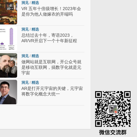
洞见
/
精选
VR 五年十倍级增长！2023年会
是你为他人做嫁衣的开端吗
洞见
/
精选
总结过去十年，寄语2023，
AR/VR开启下一个十年新征程
洞见
/
精选
做网站就是互联网，开公众号就
是移动互联网，搞数字化就是元
宇宙
洞见
/
精选
AR是打开元宇宙的关键，元宇宙
将数字化概念大统一