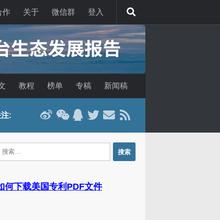
合作
关于
微信群
登入
文
教程
榜单
专稿
新闻稿
注:
：
 如何下载美国专利PDF文件