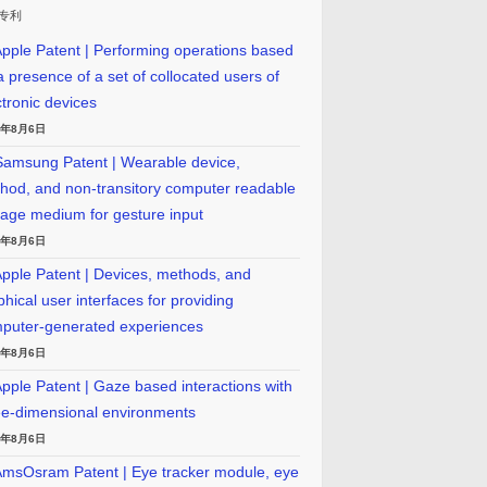
专利
pple Patent | Performing operations based
a presence of a set of collocated users of
ctronic devices
6年8月6日
amsung Patent | Wearable device,
hod, and non-transitory computer readable
rage medium for gesture input
6年8月6日
pple Patent | Devices, methods, and
phical user interfaces for providing
puter-generated experiences
6年8月6日
pple Patent | Gaze based interactions with
ee-dimensional environments
6年8月6日
msOsram Patent | Eye tracker module, eye