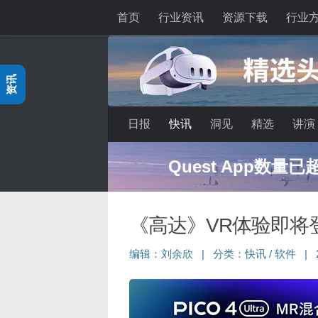
首页
行业资讯
资源下载
行业
跳至内容
资讯
日报
快讯
洞见
精选
讲演
Quest App数量
《高达》VR体验即将
编辑：
刘余欣
|
分类：
快讯
/
软件
|