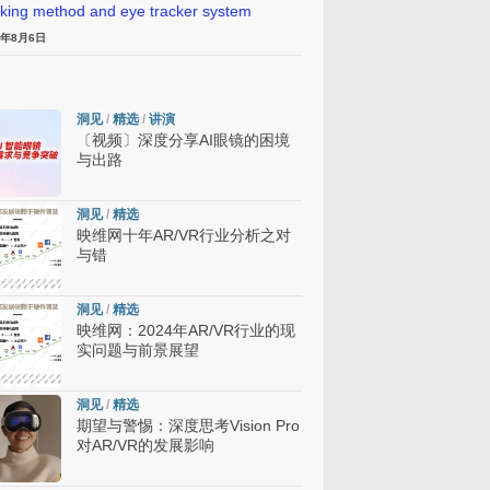
cking method and eye tracker system
6年8月6日
洞见
/
精选
/
讲演
〔视频〕深度分享AI眼镜的困境
与出路
洞见
/
精选
映维网十年AR/VR行业分析之对
与错
洞见
/
精选
映维网：2024年AR/VR行业的现
实问题与前景展望
洞见
/
精选
期望与警惕：深度思考Vision Pro
对AR/VR的发展影响