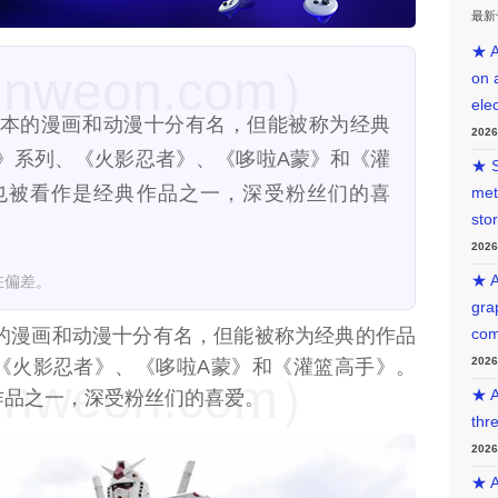
最新
★ A
weon.com）
on 
ele
24日）日本的漫画和动漫十分有名，但能被称为经典
202
》系列、《火影忍者》、《哆啦A蒙》和《灌
★ S
也被看作是经典作品之一，深受粉丝们的喜
met
sto
202
在偏差。
★ A
gra
的漫画和动漫十分有名，但能被称为经典的作品
com
202
《火影忍者》、《哆啦A蒙》和《灌篮高手》。
weon.com）
作品之一，深受粉丝们的喜爱。
★ A
thr
202
★ A