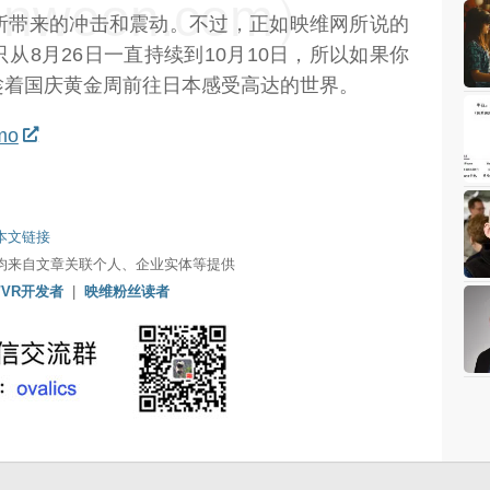
weon.com）
所带来的冲击和震动。不过，正如映维网所说的
从8月26日一直持续到10月10日，所以如果你
趁着国庆黄金周前往日本感受高达的世界。
mo
本文链接
均来自文章关联个人、企业实体等提供
/VR开发者
|
映维粉丝读者