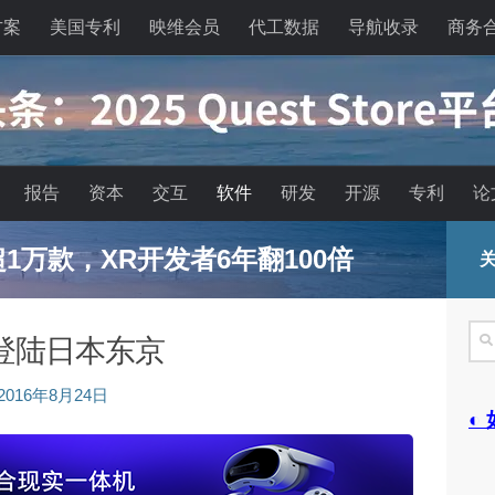
方案
美国专利
映维会员
代工数据
导航收录
商务
报告
资本
交互
软件
研发
开源
专利
论
已超1万款，XR开发者6年翻100倍
关
搜
登陆日本东京
索
2016年8月24日
◐