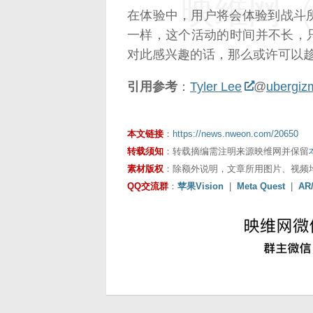
映维网（n
在体验中，用户将会体验到战斗
一样，这个活动的时间并不长，只
对此感兴趣的话，那么或许可以
引用参考
：
Tyler Lee
@
ubergiz
本文链接
：
https://news.nweon.com/20650
转载须知
：转载摘编需注明来源映维网并保留
素材版权
：除额外说明，文章所用图片、视频
QQ交流群
：
苹果Vision
|
Meta Quest
|
AR