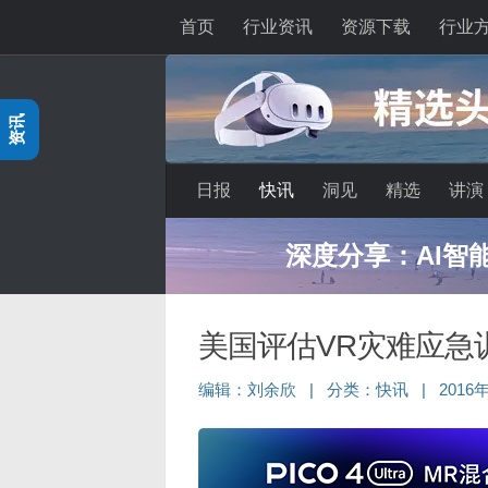
首页
行业资讯
资源下载
行业
跳至内容
资讯
日报
快讯
洞见
精选
讲演
深度分享：AI智
美国评估VR灾难应急
编辑：
刘余欣
|
分类：
快讯
|
2016