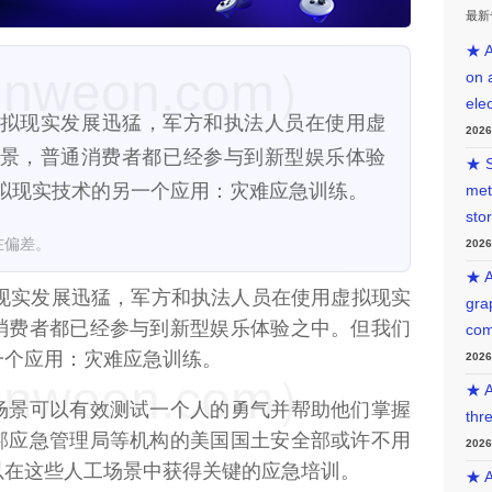
最新
★ A
weon.com）
on 
ele
20日）虚拟现实发展迅猛，军方和执法人员在使用虚
202
景，普通消费者都已经参与到新型娱乐体验
★ S
拟现实技术的另一个应用：灾难应急训练。
met
sto
在偏差。
202
★ A
现实发展迅猛，军方和执法人员在使用虚拟现实
gra
消费者都已经参与到新型娱乐体验之中。但我们
com
一个应用：灾难应急训练。
202
weon.com）
★ A
场景可以有效测试一个人的勇气并帮助他们掌握
thr
邦应急管理局等机构的美国国土安全部或许不用
202
以在这些人工场景中获得关键的应急培训。
★ A