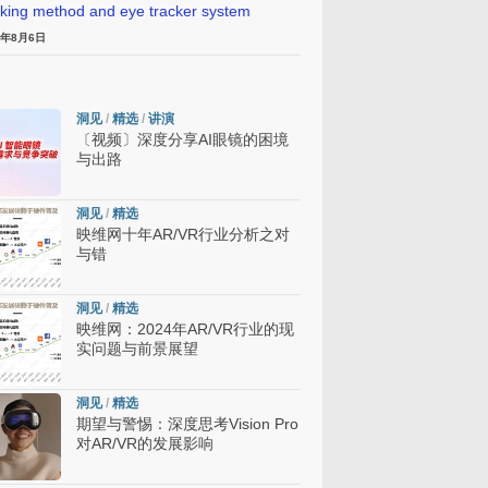
cking method and eye tracker system
6年8月6日
洞见
/
精选
/
讲演
〔视频〕深度分享AI眼镜的困境
与出路
洞见
/
精选
映维网十年AR/VR行业分析之对
与错
洞见
/
精选
映维网：2024年AR/VR行业的现
实问题与前景展望
洞见
/
精选
期望与警惕：深度思考Vision Pro
对AR/VR的发展影响