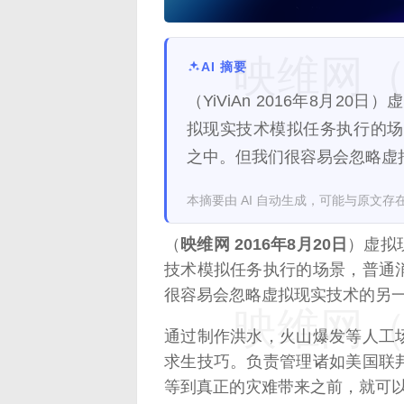
映维网（n
AI 摘要
（YiViAn 2016年8月
拟现实技术模拟任务执行的场
之中。但我们很容易会忽略虚
本摘要由 AI 自动生成，可能与原文存
（
映维网 2016年8月20日
）虚拟
技术模拟任务执行的场景，普通
很容易会忽略虚拟现实技术的另
映维网（n
通过制作洪水，火山爆发等人工
求生技巧。负责管理诸如美国联
等到真正的灾难带来之前，就可