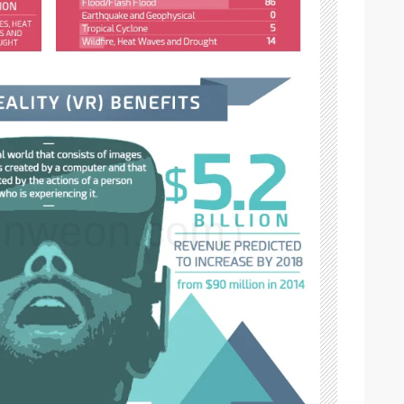
weon.com）