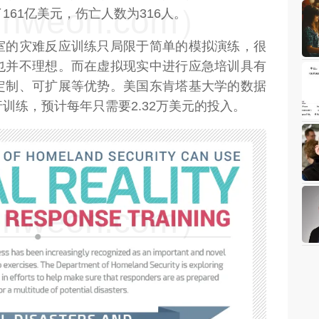
weon.com）
61亿美元，伤亡人数为316人。
室的灾难反应训练只局限于简单的模拟演练，很
也并不理想。而在虚拟现实中进行应急培训具有
定制、可扩展等优势。美国东肯塔基大学的数据
训练，预计每年只需要2.32万美元的投入。
weon.com）