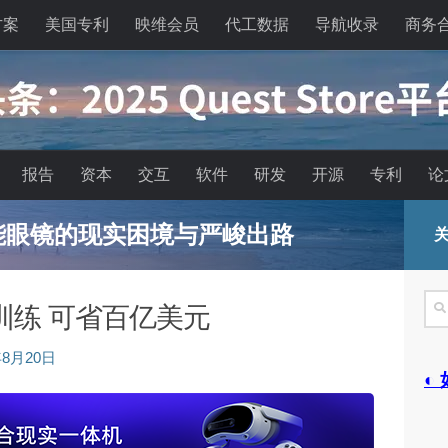
方案
美国专利
映维会员
代工数据
导航收录
商务
报告
资本
交互
软件
研发
开源
专利
论
能眼镜的现实困境与严峻出路
关
搜
训练 可省百亿美元
索
年8月20日
◐