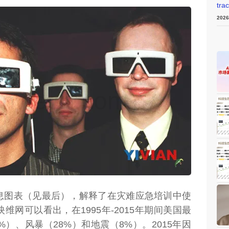
tra
202
weon.com）
息图表（见最后），解释了在灾难应急培训中使
网可以看出，在1995年-2015年期间美国最
）、风暴（28%）和地震（8%）。2015年因