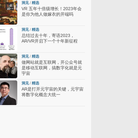
洞见
/
精选
VR 五年十倍级增长！2023年会
是你为他人做嫁衣的开端吗
洞见
/
精选
总结过去十年，寄语2023，
AR/VR开启下一个十年新征程
洞见
/
精选
做网站就是互联网，开公众号就
是移动互联网，搞数字化就是元
宇宙
洞见
/
精选
AR是打开元宇宙的关键，元宇宙
将数字化概念大统一