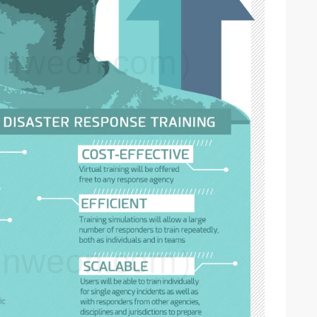
weon.com）
weon.com）