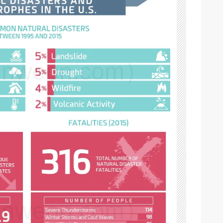
weon.com）
weon.com）