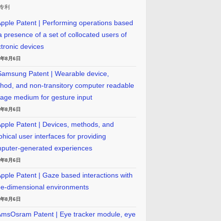
专利
pple Patent | Performing operations based
a presence of a set of collocated users of
ctronic devices
6年8月6日
amsung Patent | Wearable device,
hod, and non-transitory computer readable
rage medium for gesture input
6年8月6日
pple Patent | Devices, methods, and
phical user interfaces for providing
puter-generated experiences
6年8月6日
pple Patent | Gaze based interactions with
ee-dimensional environments
6年8月6日
msOsram Patent | Eye tracker module, eye