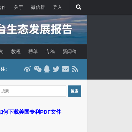
合作
关于
微信群
登入
文
教程
榜单
专稿
新闻稿
注:
：
 如何下载美国专利PDF文件