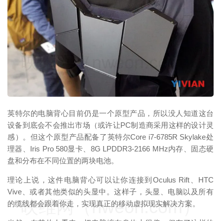
映维网（nweon.com）
英特尔的电脑背心目前仍是一个原型产品，所以没人知道这台
设备到底会不会推出市场（或许让PC制造商采用这样的设计灵
感）。但这个原型产品配备了英特尔Core i7-6785R Skylake处
理器、Iris Pro 580显卡、8G LPDDR3-2166 MHz内存、固态硬
盘和分布在不同位置的两块电池。
理论上说，这件电脑背心可以让你连接到Oculus Rift、HTC
Vive、或者其他类似的头显中。这样子，头显、电脑以及所有
映维网（nweon.com）
的缆线都会跟着你走，实现真正的移动虚拟现实解决方案。