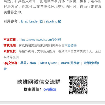
当然，在其他人看来，把电脑缠在身体上很傻。但有了这样的
解决方案，你就可以在与虚拟环境交互的同时，自由行走在真
实世界之中。
引用参考
：
Brad Linder
@
liliputing
本文链接
：
https://news.nweon.com/20478
转载须知
：转载摘编需注明来源映维网并保留
本文链接
素材版权
：除额外说明，文章所用图片、视频均来自文章关联个人、企业
实体等提供
QQ交流群
：
苹果Vision
|
Meta Quest
|
AR/VR开发者
|
映维粉丝读
者