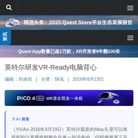
跳至内容
资讯
Quest App数量已超1万款，XR开发者6年翻100倍
英特尔研发VR-Ready电脑背心
编辑：
刘余欣
|
分类：
快讯
|
2016年8月19日
AI 摘要
（YiViAn 2016年8月19日）英特尔最新的Alloy头显可以将
映维网（nweon.com）
所有的计算硬件都整合在单一的设备中，但能够将真正高