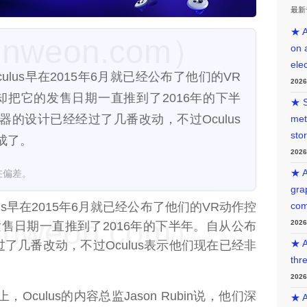
最新
★ A
weon.com）
on 
ele
）Oculus早在2015年6月就已经公布了他们的VR
202
是却把它的发售日期一直推到了2016年的下半
★ S
的设计已经经过了几番改动，不过Oculus
met
sto
成了。
202
在偏差。
★ A
gra
lus早在2015年6月就已经公布了他们的VR动作控
com
weon.com）
202
发售日期一直推到了2016年的下半年。自从公布
了几番改动，不过Oculus表示他们现在已经非
★ A
thr
202
Oculus的内容总监Jason Rubin说，他们深
★ A