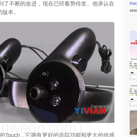
经得到了不断的改进，现在已经蓄势待发。他承认在
tra
202
的版本。
weon.com）
weon.com）
的Touch，它拥有更好的追踪功能和更大的传感