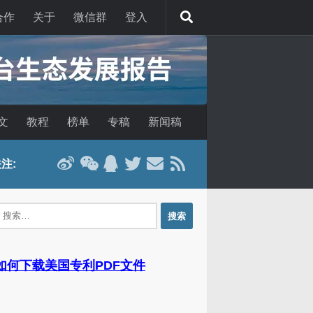
合作
关于
微信群
登入
文
教程
榜单
专稿
新闻稿
注:
：
 如何下载美国专利PDF文件