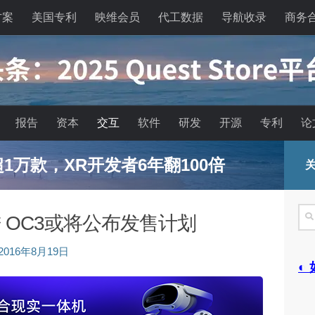
方案
美国专利
映维会员
代工数据
导航收录
商务
报告
资本
交互
软件
研发
开源
专利
论
已超1万款，XR开发者6年翻100倍
关
搜
有改进 OC3或将公布发售计划
索
2016年8月19日
◐