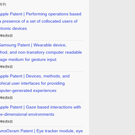
专利
pple Patent | Performing operations based
a presence of a set of collocated users of
ctronic devices
6年8月6日
amsung Patent | Wearable device,
hod, and non-transitory computer readable
rage medium for gesture input
6年8月6日
pple Patent | Devices, methods, and
phical user interfaces for providing
puter-generated experiences
6年8月6日
pple Patent | Gaze based interactions with
ee-dimensional environments
6年8月6日
msOsram Patent | Eye tracker module, eye