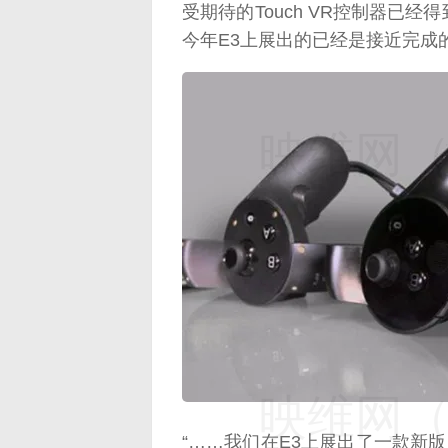
受期待的Touch VR控制器已
今年E3上展出的已经是接近完成
映维网（n
映维网（n
“……我们在E3上展出了一款新版