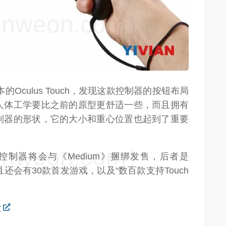
weon.com）
Oculus Touch，发现这款控制器的按钮布局
人体工学要比之前的原型更舒适一些，而且拥有
制器的形状，它的大小和重心位置也起到了重要
weon.com）
ch控制器将会与《Medium》捆绑发售，后者是
且还会有30款首发游戏，以及“数百款支持Touch
r