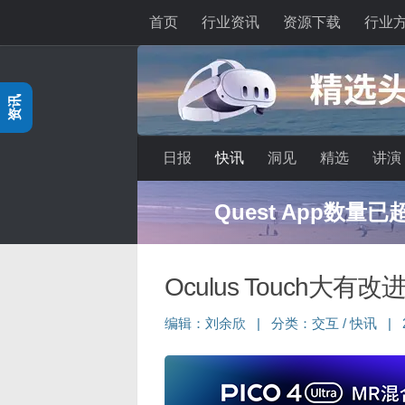
首页
行业资讯
资源下载
行业
跳至内容
资讯
日报
快讯
洞见
精选
讲演
Quest App数量
Oculus Touch大
编辑：
刘余欣
|
分类：
交互
/
快讯
|