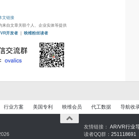
本文链接
均来自文章关联个人、企业实体等提供
/VR开发者
|
映维粉丝读者
行业方案
美国专利
映维会员
代工数据
导航收
友情链接：
AR/VR行业
026
读者QQ群：
251118691