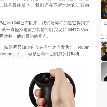
本上就是最终版本。我们还在不断地对它进行微
制器原型在2015年公布以来，我们始终不知道它得到了
始就一直坚持这款控制器将能实现如同HTC Vive
个用途并非他们最初的卖点。
格（映维网只知道它会在今年之内发售），Rubin
weon.com）
 Connect 3……会是公布一些消息的好时机。”