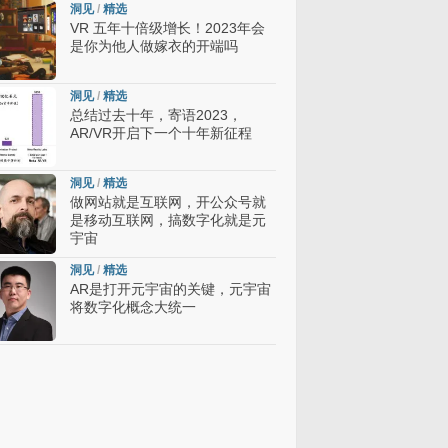
洞见
/
精选
VR 五年十倍级增长！2023年会
是你为他人做嫁衣的开端吗
洞见
/
精选
总结过去十年，寄语2023，
AR/VR开启下一个十年新征程
洞见
/
精选
做网站就是互联网，开公众号就
是移动互联网，搞数字化就是元
宇宙
洞见
/
精选
AR是打开元宇宙的关键，元宇宙
将数字化概念大统一