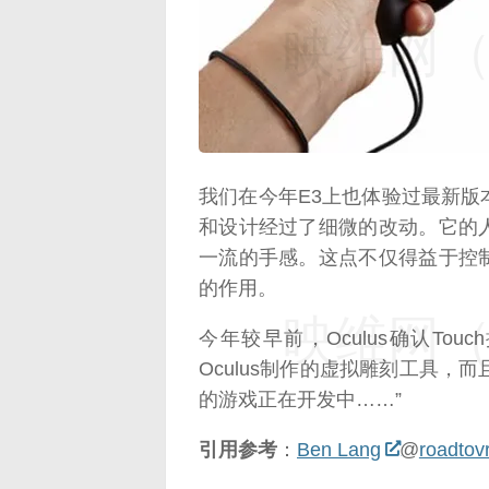
映维网（n
我们在今年E3上也体验过最新版本的
和设计经过了细微的改动。它的
一流的手感。这点不仅得益于控
的作用。
映维网（n
今年较早前，Oculus确认Tou
Oculus制作的虚拟雕刻工具，而
的游戏正在开发中……”
引用参考
：
Ben Lang
@
roadtov