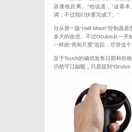
器接收距离。”他说道，“这基
调，不过我们快要完成了。”
自从第一版“Half Moon”控
多大的改进。不过Oculus从一开
一样的“房间尺度”追踪，尽管这
至于Touch的确切发售日期和价
映维网（n
仍然守口如瓶，只是提到“Oculus