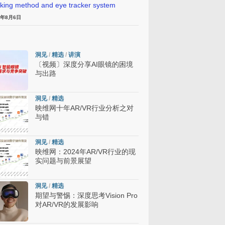
cking method and eye tracker system
6年8月6日
洞见
/
精选
/
讲演
〔视频〕深度分享AI眼镜的困境
与出路
洞见
/
精选
映维网十年AR/VR行业分析之对
与错
洞见
/
精选
映维网：2024年AR/VR行业的现
实问题与前景展望
洞见
/
精选
期望与警惕：深度思考Vision Pro
对AR/VR的发展影响