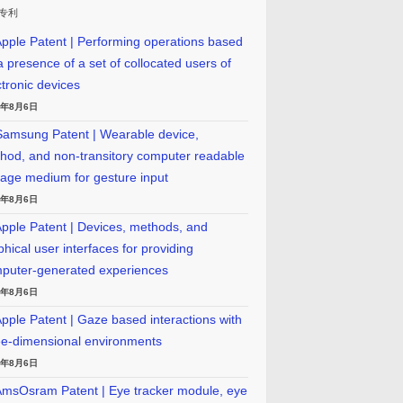
专利
pple Patent | Performing operations based
a presence of a set of collocated users of
ctronic devices
6年8月6日
amsung Patent | Wearable device,
hod, and non-transitory computer readable
rage medium for gesture input
6年8月6日
pple Patent | Devices, methods, and
phical user interfaces for providing
puter-generated experiences
6年8月6日
pple Patent | Gaze based interactions with
ee-dimensional environments
6年8月6日
msOsram Patent | Eye tracker module, eye