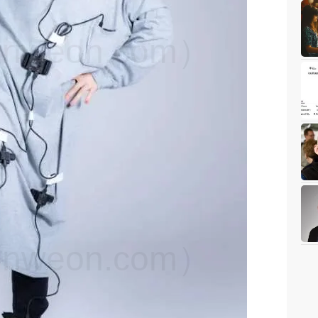
weon.com）
weon.com）