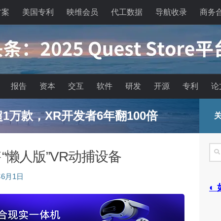
方案
美国专利
映维会员
代工数据
导航收录
商务
报告
资本
交互
软件
研发
开源
专利
论
能眼镜的现实困境与严峻出路
关
搜
“懒人版”VR动捕设备
索
年6月1日
◐