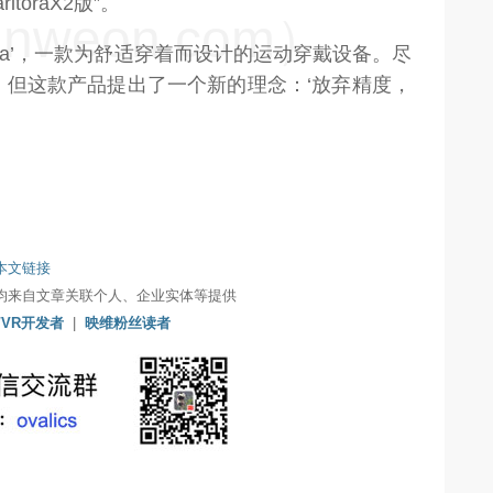
aritoraX2版”。
weon.com）
utora’，一款为舒适穿着而设计的运动穿戴设备。尽
，但这款产品提出了一个新的理念：‘放弃精度，
本文链接
均来自文章关联个人、企业实体等提供
/VR开发者
|
映维粉丝读者