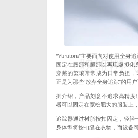
“Yurutora”主要面向对使用
映维网（n
固定在腰部和腿部以再现虚拟化
穿戴的繁琐常常成为日常负担，导致
正是为那些“放弃全身追踪”的用
据介绍，产品刻意不追求高精度
器可以固定在宽松肥大的服装上
追踪器通过树脂按扣固定，轻轻
身体型将按扣缝在衣物，而设备