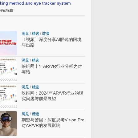
cking method and eye tracker system
6年8月6日
洞见
/
精选
/
讲演
〔视频〕深度分享AI眼镜的困境
与出路
洞见
/
精选
映维网十年AR/VR行业分析之对
与错
洞见
/
精选
映维网：2024年AR/VR行业的现
实问题与前景展望
洞见
/
精选
期望与警惕：深度思考Vision Pro
对AR/VR的发展影响