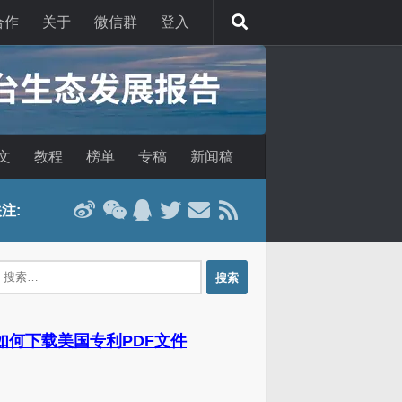
合作
关于
微信群
登入
文
教程
榜单
专稿
新闻稿
注:
：
 如何下载美国专利PDF文件