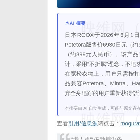
映维网（n
AI 摘要
日本ROOX于2026年6月1日
Potetora版售价6930日元（约
（约399元人民币）。该产
计，采用“不折腾”理念，不
在宽松衣物上，用户只需按扣
品兼容Potetora、Mintra、Ha
弃全身追踪的用户重新获得舒
本摘要由 AI 自动生成，可能与原文存
映维网（n
查看
引用/信息源
请点击：
mogura
“懒人版”VR动捕设备