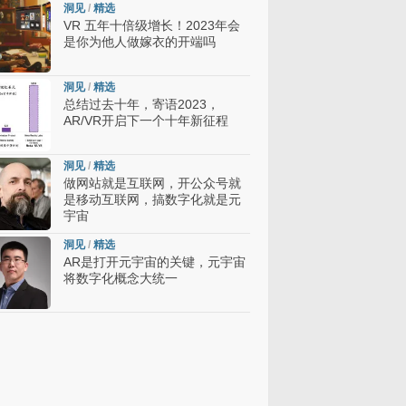
洞见
/
精选
VR 五年十倍级增长！2023年会
是你为他人做嫁衣的开端吗
洞见
/
精选
总结过去十年，寄语2023，
AR/VR开启下一个十年新征程
洞见
/
精选
做网站就是互联网，开公众号就
是移动互联网，搞数字化就是元
宇宙
洞见
/
精选
AR是打开元宇宙的关键，元宇宙
将数字化概念大统一