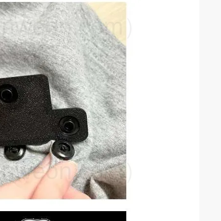
weon.com）
weon.com）