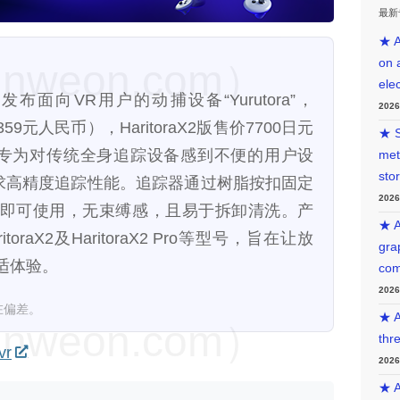
最新
★ A
on 
weon.com）
ele
发布面向VR用户的动捕设备“Yurutora”，
202
359元人民币），HaritoraX2版售价7700日元
★ S
品专为对传统全身追踪设备感到不便的用户设
met
sto
追求高精度追踪性能。追踪器通过树脂按扣固定
202
即可使用，无束缚感，且易于拆卸清洗。产
★ A
ritoraX2及HaritoraX2 Pro等型号，旨在让放
gra
适体验。
com
202
在偏差。
★ A
weon.com）
thr
vr
202
★ A