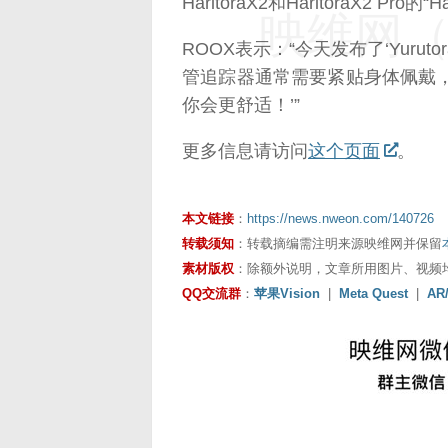
HaritoraX2和HaritoraX2 Pro的“H
映维网（n
ROOX表示：“今天发布了‘Yur
管追踪器通常需要紧贴身体佩戴
你会更舒适！’”
更多信息请访问
这个页面
。
本文链接
：
https://news.nweon.com/140726
转载须知
：转载摘编需注明来源映维网并保留
素材版权
：除额外说明，文章所用图片、视频
QQ交流群
：
苹果Vision
|
Meta Quest
|
AR