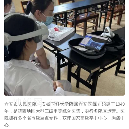
映维网（nweon.com）
映维网（nweon.com）
六安市人民医院（安徽医科大学附属六安医院）始建于1949
年，是皖西地区大型三级甲等综合医院，实行多院区运营。医
院拥有多个省市级重点专科，获评国家高级卒中中心、胸痛中
心。