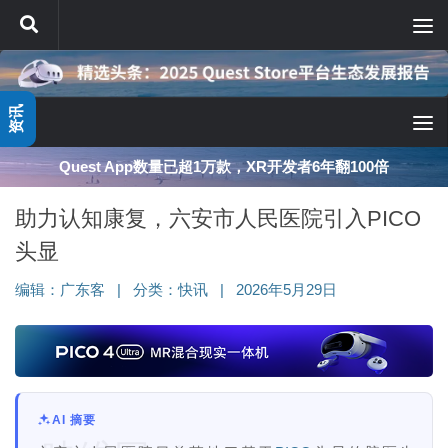
跳至内容
资讯
Quest App数量已超1万款，XR开发者6年翻100倍
助力认知康复，六安市人民医院引入PICO
头显
编辑：
广东客
|
分类：
快讯
|
2026年5月29日
AI 摘要