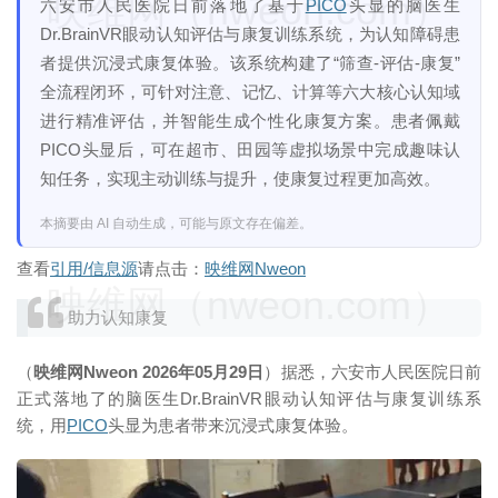
映维网（nweon.com）
六安市人民医院日前落地了基于
PICO
头显的脑医生
Dr.BrainVR眼动认知评估与康复训练系统，为认知障碍患
者提供沉浸式康复体验。该系统构建了“筛查-评估-康复”
全流程闭环，可针对注意、记忆、计算等六大核心认知域
进行精准评估，并智能生成个性化康复方案。患者佩戴
PICO头显后，可在超市、田园等虚拟场景中完成趣味认
知任务，实现主动训练与提升，使康复过程更加高效。
本摘要由 AI 自动生成，可能与原文存在偏差。
查看
引用/信息源
请点击：
映维网Nweon
映维网（nweon.com）
助力认知康复
（
映维网Nweon 2026年05月29日
）据悉，六安市人民医院日前
正式落地了的脑医生Dr.BrainVR眼动认知评估与康复训练系
统，用
PICO
头显为患者带来沉浸式康复体验。