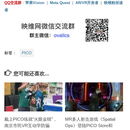
QQ交流群
：
苹果Vision
|
Meta Quest
|
AR/VR开发者
|
映维粉丝读
者
标签：
PICO
您可能还喜欢...
戴上PICO练就“火眼金睛”，
MR多人射击游戏《Spatial
南京市民VR互动学防骗
Ops》登陆PICO Store和