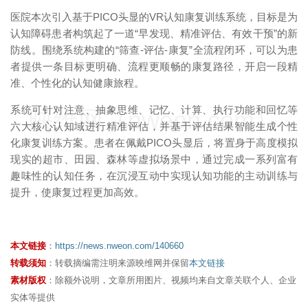
医院本次引入基于PICO头显的VR认知康复训练系统，目标是为
认知障碍患者构筑起了一道“早发现、精准评估、有效干预”的新
防线。围绕系统构建的“筛查-评估-康复”全流程闭环，可以为患
者提供一条目标更明确、流程更顺畅的康复路径，开启一段精
准、个性化的认知健康旅程。
系统可针对注意、抽象思维、记忆、计算、执行功能和回忆等
映维网（nweon.com）
六大核心认知域进行精准评估，并基于评估结果智能生成个性
化康复训练方案。患者在佩戴PICO头显后，将置身于高度模拟
现实的超市、田园、森林等虚拟场景中，通过完成一系列富有
趣味性的认知任务，在沉浸互动中实现认知功能的主动训练与
提升，使康复过程更加高效。
本文链接
：
https://news.nweon.com/140660
转载须知
：转载摘编需注明来源映维网并保留
本文链接
素材版权
：除额外说明，文章所用图片、视频均来自文章关联个人、企业
实体等提供