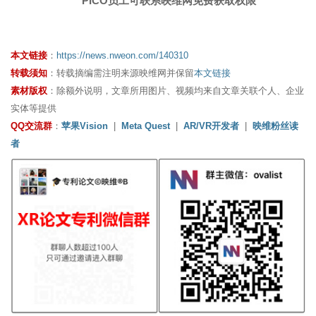
PICO员工可联系映维网免费获取权限
本文链接
：
https://news.nweon.com/140310
转载须知
：转载摘编需注明来源映维网并保留
本文链接
素材版权
：除额外说明，文章所用图片、视频均来自文章关联个人、企业
实体等提供
QQ交流群
：
苹果Vision
|
Meta Quest
|
AR/VR开发者
|
映维粉丝读
者