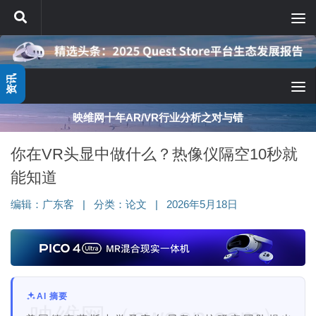
跳至内容
资讯
映维网十年AR/VR行业分析之对与错
你在VR头显中做什么？热像仪隔空10秒就
能知道
编辑：
广东客
|
分类：
论文
|
2026年5月18日
AI 摘要