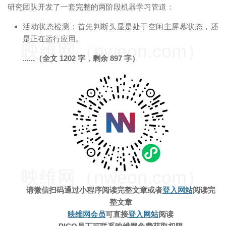
研究团队开发了一套完整的两阶段机器学习管道：
活动状态检测：首先判断头显是处于空闲主屏幕状态，还
是正在运行应用。
映维网（nweon.com）
......（全文 1202 字，剩余 897 字）
映维网（nweon.com）
请微信扫码通过小程序阅读完整文章
或者
登入网站
阅读完
整文章
映维网会员
可直接
登入网站
阅读