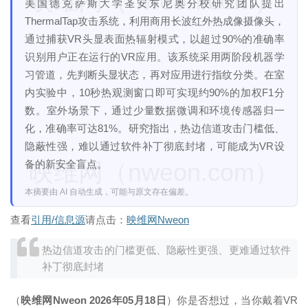
映维网（nweon.com）
美国德克萨斯大学圣安东尼奥分校研究团队提出
ThermalTap攻击系统，利用商用长波红外热成像摄像头，
通过捕获VR头显表面热辐射模式，以超过90%的准确率
识别用户正在运行的VR应用。该系统采用两阶段机器学
习管道，先判断头显状态，再对应用进行指纹分类。在室
内实验中，10秒热观测窗口即可实现约90%的加权F1分
数。室外场景下，通过少量数据微调和环境传感器归一
化，准确率可达81%。研究指出，热边信道攻击门槛低、
隐蔽性强，难以通过软件补丁彻底封堵，可能成为VR设
备的新安全盲点。
映维网（nweon.com）
本摘要由 AI 自动生成，可能与原文存在偏差。
查看
引用/信息源
请点击：
映维网Nweon
热边信道攻击的门槛更低、隐蔽性更强、更难通过软件
补丁彻底封堵
（
映维网Nweon 2026年05月18日
）你是否想过，当你戴着VR