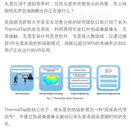
头显沉浸于虚拟世界时，仅凭头显外壳散发出的热量，旁人就
能悄无声息地推断出你正在做什么？
映维网（nweon.com）
美国德克萨斯大学圣安东尼奥分校的研究团队日前介绍了名为
ThermalTap的攻击系统：利用商用长波红外热成像摄像头，无
需接触、无需安装任何恶意软件、无需接入数据线，仅通过捕
获VR头显表面的热辐射模式，就能以超过90%的准确率识别出
用户正在运行的VR应用。
映维网（nweon.com）
ThermalTap的核心在于，将头显的热辐射视为一种“高保真代理
信号”，并通过热成像摄像头被动记录头显表面温度随时间的变
化。