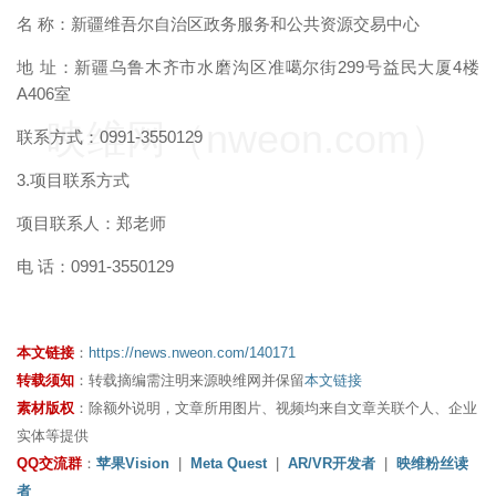
名 称：新疆维吾尔自治区政务服务和公共资源交易中心
地 址：新疆乌鲁木齐市水磨沟区准噶尔街299号益民大厦4楼
A406室
映维网（nweon.com）
联系方式：0991-3550129
3.项目联系方式
项目联系人：郑老师
电 话：0991-3550129
本文链接
：
https://news.nweon.com/140171
转载须知
：转载摘编需注明来源映维网并保留
本文链接
素材版权
：除额外说明，文章所用图片、视频均来自文章关联个人、企业
实体等提供
QQ交流群
：
苹果Vision
|
Meta Quest
|
AR/VR开发者
|
映维粉丝读
者