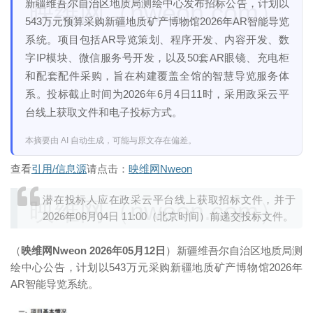
新疆维吾尔自治区地质局测绘中心发布招标公告，计划以
映维网（nweon.com）
543万元预算采购新疆地质矿产博物馆2026年AR智能导览
系统。项目包括AR导览策划、程序开发、内容开发、数
字IP模块、微信服务号开发，以及50套AR眼镜、充电柜
和配套配件采购，旨在构建覆盖全馆的智慧导览服务体
系。投标截止时间为2026年6月4日11时，采用政采云平
台线上获取文件和电子投标方式。
本摘要由 AI 自动生成，可能与原文存在偏差。
查看
引用/信息源
请点击：
映维网Nweon
潜在投标人应在政采云平台线上获取招标文件，并于
映维网（nweon.com）
2026年06月04日 11:00（北京时间）前递交投标文件。
（
映维网Nweon 2026年05月12日
）新疆维吾尔自治区地质局测
绘中心公告，计划以543万元采购新疆地质矿产博物馆2026年
AR智能导览系统。