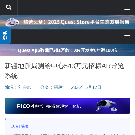
跳至内容
资讯
Quest App数量已超1万款，XR开发者6年翻100倍
新疆地质局测绘中心543万元招标AR导览
系统
编辑：
刘余欣
|
分类：
招标
|
2026年5月12日
AI 摘要