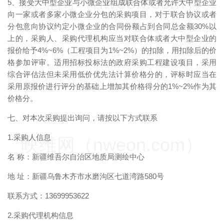
映维网（nweon.com）
5、接受大中型企业与小微企业组成联合体或者允许大中型企业
向一家或者多家小微企业分包的采购项目，对于联合协议或者
分包意向协议约定小微企业的合同份额占到合同总金额30%以
上的，采购人、采购代理机构应当对联合体或者大中型企业的
报价给予4%~6%（工程项目为1%~2%）的扣除，用扣除后的价
格参加评审。适用招标投标法的政府采购工程建设项目，采用
综合评估法但未采用低价优先法计算价格分的，评标时应当在
采用原报价进行评分的基础上增加其价格得分的1%~2%作为其
价格分。
七、对本次采购提出询问，请按以下方式联系
1.采购人信息
映维网（nweon.com）
名 称：新疆维吾尔自治区地质局测绘中心
地 址：新疆乌鲁木齐市水磨沟区七道湾路580号
联系方式：13699953622
2.采购代理机构信息