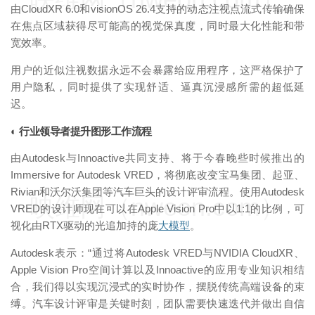
由CloudXR 6.0和visionOS 26.4支持的动态注视点流式传输确保
在焦点区域获得尽可能高的视觉保真度，同时最大化性能和带
宽效率。
用户的近似注视数据永远不会暴露给应用程序，这严格保护了
用户隐私，同时提供了实现舒适、逼真沉浸感所需的超低延
迟。
◐ 行业领导者提升图形工作流程
由Autodesk与Innoactive共同支持、将于今春晚些时候推出的
Immersive for Autodesk VRED，将彻底改变宝马集团、起亚、
Rivian和沃尔沃集团等汽车巨头的设计评审流程。使用Autodesk
映维网（nweon.com）
VRED的设计师现在可以在Apple Vision Pro中以1:1的比例，可
视化由RTX驱动的光追加持的庞
大模型
。
Autodesk表示：“通过将Autodesk VRED与NVIDIA CloudXR、
Apple Vision Pro空间计算以及Innoactive的应用专业知识相结
合，我们得以实现沉浸式的实时协作，摆脱传统高端设备的束
缚。汽车设计评审是关键时刻，团队需要快速迭代并做出自信