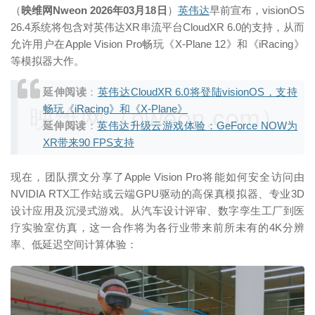
（
映维网Nweon 2026年03月18日
）
英伟达
早前宣布，visionOS
26.4系统将包含对英伟达XR串流平台CloudXR 6.0的支持，从而
允许用户在Apple Vision Pro畅玩《X-Plane 12》和《iRacing》
等模拟器大作。
延伸阅读
：
英伟达CloudXR 6.0将登陆visionOS，支持
畅玩《iRacing》和《X-Plane》
映维网（nweon.com）
延伸阅读
：
英伟达升级云游戏体验：GeForce NOW为
XR带来90 FPS支持
现在，团队撰文分享了Apple Vision Pro将能如何安全访问由
NVIDIA RTX工作站或云端GPU驱动的高保真模拟器、专业3D
设计应用及沉浸式游戏。从汽车设计评审、数字孪生工厂到医
疗实验室仿真，这一合作将为各行业带来前所未有的4K分辨
率、低延迟空间计算体验：