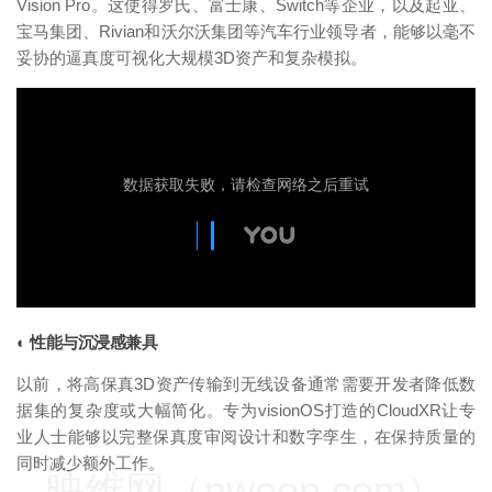
Vision Pro。这使得罗氏、富士康、Switch等企业，以及起亚、
宝马集团、Rivian和沃尔沃集团等汽车行业领导者，能够以毫不
妥协的逼真度可视化大规模3D资产和复杂模拟。
映维网（nweon.com）
◐ 性能与沉浸感兼具
以前，将高保真3D资产传输到无线设备通常需要开发者降低数
据集的复杂度或大幅简化。专为visionOS打造的CloudXR让专
业人士能够以完整保真度审阅设计和数字孪生，在保持质量的
同时减少额外工作。
映维网（nweon.com）