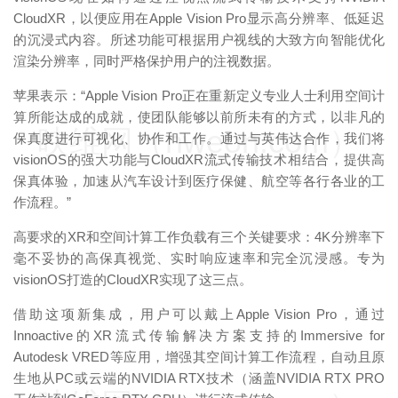
CloudXR，以便应用在Apple Vision Pro显示高分辨率、低延迟
的沉浸式内容。所述功能可根据用户视线的大致方向智能优化
渲染分辨率，同时严格保护用户的注视数据。
苹果表示：“Apple Vision Pro正在重新定义专业人士利用空间计
算所能达成的成就，使团队能够以前所未有的方式，以非凡的
映维网（nweon.com）
保真度进行可视化、协作和工作。通过与英伟达合作，我们将
visionOS的强大功能与CloudXR流式传输技术相结合，提供高
保真体验，加速从汽车设计到医疗保健、航空等各行各业的工
作流程。”
高要求的XR和空间计算工作负载有三个关键要求：4K分辨率下
毫不妥协的高保真视觉、实时响应速率和完全沉浸感。专为
visionOS打造的CloudXR实现了这三点。
借助这项新集成，用户可以戴上Apple Vision Pro，通过
Innoactive的XR流式传输解决方案支持的Immersive for
Autodesk VRED等应用，增强其空间计算工作流程，自动且原
生地从PC或云端的NVIDIA RTX技术（涵盖NVIDIA RTX PRO