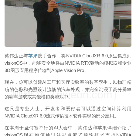
映维网（nweon.com）
英伟达正与
苹果
携手合作，将NVIDIA CloudXR 6.0原生集成到
visionOS中，能够安全地将由NVIDIA RTX驱动的模拟器和专业
3D图形应用程序传输到Apple Vision Pro。
现在，你可以创建AI工厂和医疗实验室的数字孪生，以物理精
确的色彩和光照设计流畅的汽车外观，并完全沉浸于高分辨率
映维网（nweon.com）
的赛车游戏或其他模拟类游戏中。
这只是专业人士、开发者和爱好者可以通过空间计算利用
NVIDIA CloudXR 6.0流式传输技术套件实现的部分应用。
在本周于圣何塞举行的AI大会中，英伟达和苹果详细介绍了
visionOS现在如何通过注视点流式传输技术支持NVIDIA