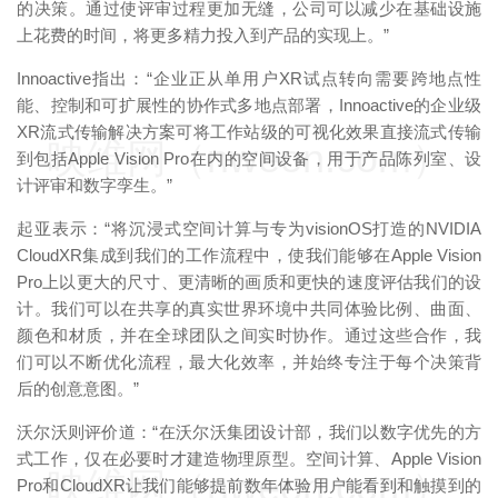
的决策。通过使评审过程更加无缝，公司可以减少在基础设施
上花费的时间，将更多精力投入到产品的实现上。”
Innoactive指出：“企业正从单用户XR试点转向需要跨地点性
能、控制和可扩展性的协作式多地点部署，Innoactive的企业级
XR流式传输解决方案可将工作站级的可视化效果直接流式传输
映维网（nweon.com）
到包括Apple Vision Pro在内的空间设备，用于产品陈列室、设
计评审和数字孪生。”
起亚表示：“将沉浸式空间计算与专为visionOS打造的NVIDIA
CloudXR集成到我们的工作流程中，使我们能够在Apple Vision
Pro上以更大的尺寸、更清晰的画质和更快的速度评估我们的设
计。我们可以在共享的真实世界环境中共同体验比例、曲面、
颜色和材质，并在全球团队之间实时协作。通过这些合作，我
们可以不断优化流程，最大化效率，并始终专注于每个决策背
后的创意意图。”
沃尔沃则评价道：“在沃尔沃集团设计部，我们以数字优先的方
式工作，仅在必要时才建造物理原型。空间计算、Apple Vision
映维网（nweon.com）
Pro和CloudXR让我们能够提前数年体验用户能看到和触摸到的