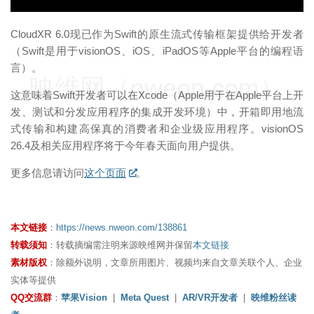
CloudXR 6.0现已作为Swift的原生流式传输框架提供给开发者
（Swift是用于visionOS、iOS、iPadOS等Apple平台的编程语
言）。
映维网（nweon.com）
这意味着Swift开发者可以在Xcode（Apple用于在Apple平台上开
发、测试和分发应用程序的集成开发环境）中，开箱即用地流
式传输和构建高保真的消费者和企业级应用程序。visionOS
26.4及相关应用程序将于今年春天面向用户提供。
更多信息请访问
这个页面
。
本文链接
：
https://news.nweon.com/138861
转载须知
：转载摘编需注明来源映维网并保留
本文链接
素材版权
：除额外说明，文章所用图片、视频均来自文章关联个人、企业
实体等提供
QQ交流群
：
苹果Vision
|
Meta Quest
|
AR/VR开发者
|
映维粉丝读