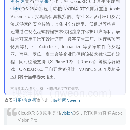
英伟达
宣布与
苹果
合作，将 CloudXR 6.0 原生集成到
映维网（nweon.com）
vision
OS 26.4 系统，可把 NVIDIA RTX 算力直通 Apple
Vision Pro，实现高保真模拟器、专业 3D 设计应用及沉
浸式游戏的安全传输，具备 4K 分辨率、低延迟等特点，
还通过注视点流式传输技术优化渲染并保护用户隐私。该
技术可应用于汽车设计评审、数字孪生工厂、医疗实验室
仿真等行业，Autodesk、Innoactive 等多家软件商及起
亚、宝马、罗氏、富士康等企业已借助该技术优化工作流
程，同时也能支持《X-Plane 12》《iRacing》等模拟器游
戏，CloudXR 6.0 已向开发者提供，visionOS 26.4 及相关
应用将于当年春天推出。
本摘要由 AI 自动生成，可能与原文存在偏差。
映维网（nweon.com）
查看
引用/信息源
请点击：
映维网Nweon
CloudXR 6.0原生登陆
vision
OS，RTX算力直通Apple
Vision Pro