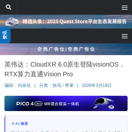
跳至内容
资讯
空 挡 广 告 位 | 空 挡 广 告 位
英伟达：CloudXR 6.0原生登陆visionOS，
RTX算力直通Vision Pro
编辑：
刘余欣
|
分类：
快讯
/
苹果
|
2026年3月18日
AI 摘要