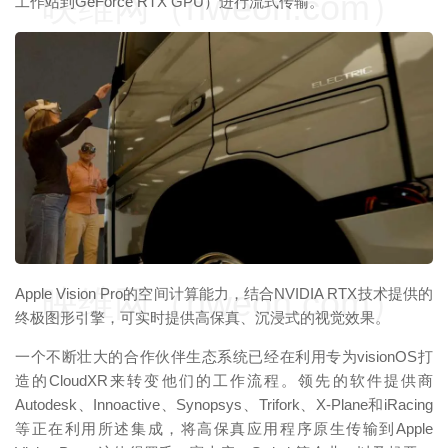
映维网（nweon.com）
工作站到GeForce RTX GPU）进行流式传输。
映维网（nweon.com）
Apple Vision Pro的空间计算能力，结合NVIDIA RTX技术提供的
终极图形引擎，可实时提供高保真、沉浸式的视觉效果。
一个不断壮大的合作伙伴生态系统已经在利用专为visionOS打
造的CloudXR来转变他们的工作流程。领先的软件提供商
Autodesk、Innoactive、Synopsys、Trifork、X-Plane和iRacing
等正在利用所述集成，将高保真应用程序原生传输到Apple