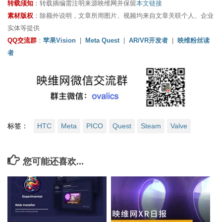
转载须知
：转载摘编需注明来源映维网并保留
本文链接
素材版权
：除额外说明，文章所用图片、视频均来自文章关联个人、企业
实体等提供
QQ交流群
：
苹果Vision
|
Meta Quest
|
AR/VR开发者
|
映维粉丝读
者
标签：
HTC
Meta
PICO
Quest
Steam
Valve
您可能还喜欢...