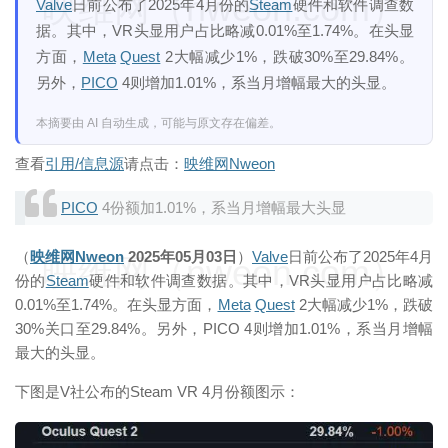
映维网（nweon.com）
Valve
日前公布了2025年4月份的
Steam
硬件和软件调查数
据。其中，VR头显用户占比略减0.01%至1.74%。在头显
方面，
Meta
Quest
2大幅减少1%，跌破30%至29.84%。
另外，
PICO
4则增加1.01%，系当月增幅最大的头显。
本摘要由 AI 自动生成，可能与原文存在偏差。
查看
引用/信息源
请点击：
映维网Nweon
PICO
4份额加1.01%，系当月增幅最大头显
（
映维网Nweon
2025年05月03日
）
Valve
日前公布了2025年4月
映维网（nweon.com）
份的
Steam
硬件和软件调查数据。其中，VR头显用户占比略减
0.01%至1.74%。在头显方面，
Meta
Quest
2大幅减少1%，跌破
30%关口至29.84%。另外，PICO 4则增加1.01%，系当月增幅
最大的头显。
下图是V社公布的Steam VR 4月份额图示：