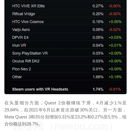
映维网（nweon.com）
在头显细分方面，Quest 2份额继续下滑，4月减少1.%至
29.84%，自2021年6月以来首次跌破30%关口。另一方面，
Meta Quest 3和3S分别增加0.31%至23.2%和0.27%至5.5%，组
映维网（nweon.com）
合份额达到28.7%。