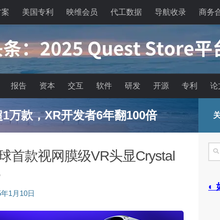
方案
美国专利
映维会员
代工数据
导航收录
商务
报告
资本
交互
软件
研发
开源
专利
论
已超1万款，XR开发者6年翻100倍
关
搜
球首款视网膜级VR头显Crystal
索
5
◐
25年1月10日