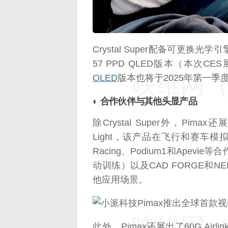
Crystal Super配备可更
57 PPD QLED版本（本次CES
映维网（n
OLED
版本也将于2025年第一季
◐ 合作伙伴与其他头显产品
除Crystal Super外，Pim
Light，该产品在飞行和赛车模拟玩家
Racing、Podium1和Apev
动训练）以及CAD FORGE和NEED
他应用场景。
映维网（n
此外，Pimax还展出了60G Airl