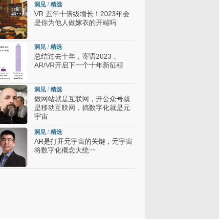
洞见
/
精选
VR 五年十倍级增长！2023年会
是你为他人做嫁衣的开端吗
洞见
/
精选
总结过去十年，寄语2023，
AR/VR开启下一个十年新征程
洞见
/
精选
做网站就是互联网，开公众号就
是移动互联网，搞数字化就是元
宇宙
洞见
/
精选
AR是打开元宇宙的关键，元宇宙
将数字化概念大统一