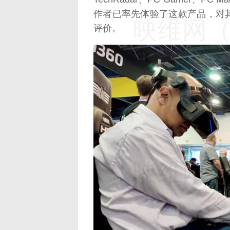
作者已率先体验了这款产品，对
映维网（n
评价。
映维网（n