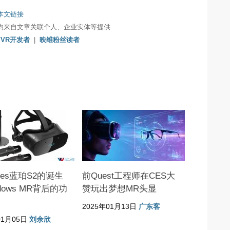
本文链接
均来自文章关联个人、企业实体等提供
/VR开发者
|
映维粉丝读者
sses蓝珀S2的诞生
前Quest工程师在CES大
dows MR背后的功
赞玩出梦想MR头显
2025年01月13日
广东客
01月05日
刘余欣