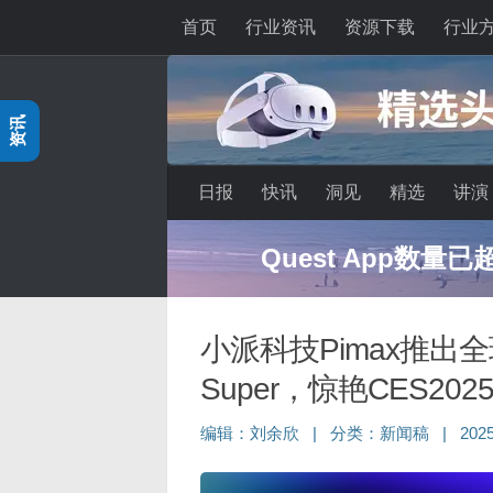
首页
行业资讯
资源下载
行业
跳至内容
资讯
日报
快讯
洞见
精选
讲演
Quest App数量
小派科技Pimax推出全
Super，惊艳CES202
编辑：
刘余欣
|
分类：
新闻稿
|
20