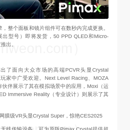
换光学引擎，整个面板和镜片组件可在数秒内完成更换。
展出型号）即将发货，50 PPD QLED和Micro-
weon.com）
度推出。
ax还展出了面向大众市场的高端PCVR头显Crystal
中广受欢迎。Next Level Racing、MOZA
ie等合作伙伴展示了其在模拟场景中的应用，Moxi（运
 Immersive Reality（专业设计）则展示了其
weon.com）
ink无线传输设备，可为原版Pimax Crystal提供超