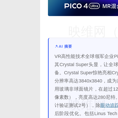
映维网（n
AI 摘要
VR高性能技术全球领军企业Pi
其Crystal Super头显
备。Crystal Super惊艳亮相
分辨率高达3840x3840，
用玻璃非球面镜片，在超过12
像素数），亮度高达280尼特。此次
映维网（n
计验证测试2号），除
眼动追
后阶段优化。包括Linus Tech 