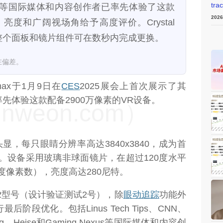
tra
 Nexus等国际媒体和内容创作者已率先体验了这款
202
度和广阔视场角给予高度评价。Crystal
，整个面板和镜片组件可在数秒内完成更换。
在偏差。
ax于1月9日在
CES
2025展会上首次展示了其
媒体率先体验这款配备2900万像素的VR设备。
weon.com）
最新旗舰头显，每只眼睛分辨率高达3840x3840，成为首
。设备采用玻璃非球面镜片，在超过120度水平
每度像素数），亮度高达280尼特。
 DVT2型号（设计验证测试2号），除
眼动追踪
功能外
段优化。包括Linus Tech Tips、CNN、
Mag、Heise和Gaming Nexus等国际媒体和内容创