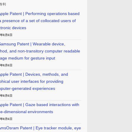
专利
pple Patent | Performing operations based
a presence of a set of collocated users of
ctronic devices
6年8月6日
amsung Patent | Wearable device,
hod, and non-transitory computer readable
rage medium for gesture input
6年8月6日
pple Patent | Devices, methods, and
phical user interfaces for providing
puter-generated experiences
6年8月6日
pple Patent | Gaze based interactions with
ee-dimensional environments
6年8月6日
msOsram Patent | Eye tracker module, eye