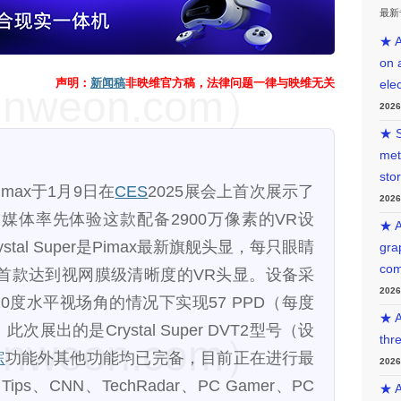
最新
★ A
on 
声明：
新闻稿
非映维官方稿，法律问题一律与映维无关
ele
weon.com）
202
★ S
met
sto
max于1月9日在
CES
2025展会上首次展示了
202
，让全球媒体率先体验这款配备2900万像素的VR设
★ A
Crystal Super是Pimax最新旗舰头显，每只眼睛
gra
com
成为首款达到视网膜级清晰度的VR头显。设备采
202
0度水平视场角的情况下实现57 PPD（每度
★ A
展出的是Crystal Super DVT2型号（设
weon.com）
thr
踪
功能外其他功能均已完备，目前正在进行最
202
Tips、CNN、TechRadar、PC Gamer、PC
★ A