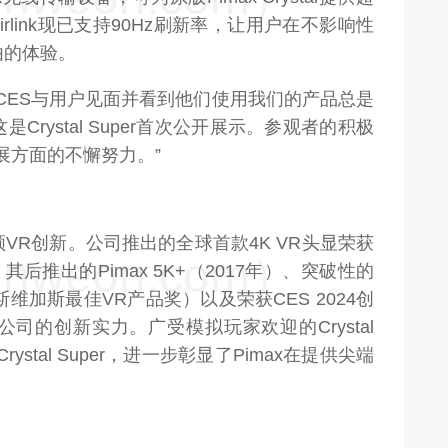
irlink现已支持90Hz刷新率，让用户在不影响性
由的体验。
能在CES与用户见面并看到他们使用我们的产品总是
rystal Super首次公开展示。参观者的积极
展方面的不懈努力。”
引领VR创新。公司推出的全球首款4K VR头显荣获
weon.com）
奖，其后推出的Pimax 5K+（2017年）、突破性的
S拉斯维加斯最佳VR产品奖）以及荣获CES 2024创
展现了公司的创新实力。广受模拟玩家欢迎的Crystal
rystal Super，进一步彰显了Pimax在提供尖端