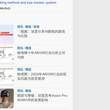
cking method and eye tracker system
6年8月6日
洞见
/
精选
/
讲演
〔视频〕深度分享AI眼镜的困境
与出路
洞见
/
精选
映维网十年AR/VR行业分析之对
与错
洞见
/
精选
映维网：2024年AR/VR行业的现
实问题与前景展望
洞见
/
精选
期望与警惕：深度思考Vision Pro
对AR/VR的发展影响