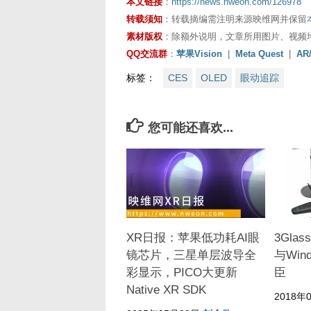
本文链接
：
https://news.nweon.com/126978
转载须知
：转载摘编需注明来源映维网并保留
素材版权
：除额外说明，文章所用图片、视频
QQ交流群
：
苹果Vision
|
Meta Quest
|
AR
标签：
CES
OLED
眼动追踪
您可能还喜欢...
XR日报：苹果低功耗AI眼
3Gla
镜芯片，三星单层波导全
与Win
彩显示，PICO大更新
臣
Native XR SDK
2018年