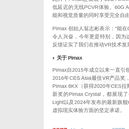
低延迟的无线PCVR体验。60G A
能和视觉质量的同时享受完全自
Pimax 创始人翁志彬表示：“
令人兴奋，今年更是特别，因为这是C
反馈证实了我们在推动VR技术发
◐ 关于 Pimax
Pimax自2015年成立以来一直
映维网（n
2016年CES Asia最佳VR产品
Pimax 8KX（获得2020年CE
新奖的Pimax Crystal，都
Light以及2024年发布的最新旗舰C
虚拟现实体验方面的坚定承诺。