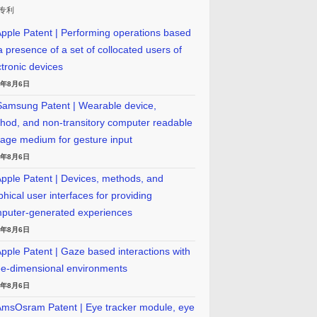
专利
pple Patent | Performing operations based
a presence of a set of collocated users of
ctronic devices
6年8月6日
amsung Patent | Wearable device,
hod, and non-transitory computer readable
rage medium for gesture input
6年8月6日
pple Patent | Devices, methods, and
phical user interfaces for providing
puter-generated experiences
6年8月6日
pple Patent | Gaze based interactions with
ee-dimensional environments
6年8月6日
msOsram Patent | Eye tracker module, eye