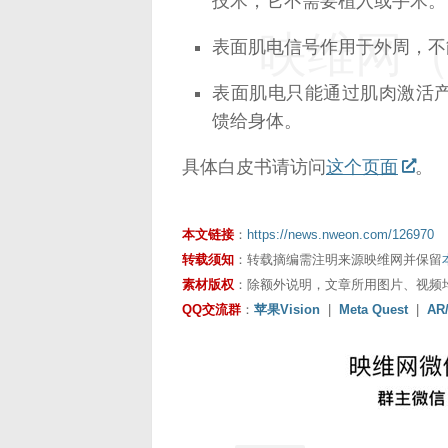
技术，它不需要植入或手术。
映维网（n
表面肌电信号作用于外周，不
表面肌电只能通过肌肉激活
馈给身体。
具体白皮书请访问
这个页面
。
本文链接
：
https://news.nweon.com/126970
转载须知
：转载摘编需注明来源映维网并保留
素材版权
：除额外说明，文章所用图片、视频
QQ交流群
：
苹果Vision
|
Meta Quest
|
AR