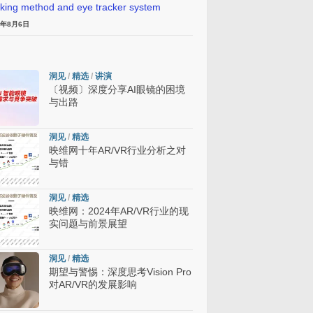
cking method and eye tracker system
6年8月6日
洞见
/
精选
/
讲演
〔视频〕深度分享AI眼镜的困境
与出路
洞见
/
精选
映维网十年AR/VR行业分析之对
与错
洞见
/
精选
映维网：2024年AR/VR行业的现
实问题与前景展望
洞见
/
精选
期望与警惕：深度思考Vision Pro
对AR/VR的发展影响