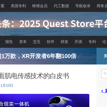
方案
美国专利
映维会员
代工数据
导航收录
商务
报告
资本
交互
软件
研发
开源
专利
论
已超1万款，XR开发者6年翻100倍
关
搜
表面肌电传感技术的白皮书
索
年1月10日
◐