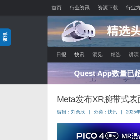
首页
行业资讯
资源下载
行业
跳至内容
资讯
日报
快讯
洞见
精选
讲演
Quest App数量
Meta发布XR腕带式
编辑：
刘余欣
|
分类：
快讯
|
2025