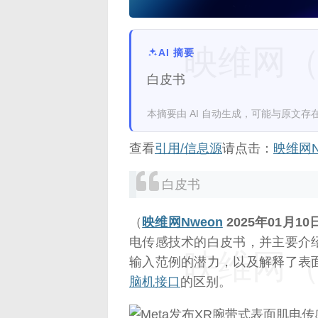
映维网（n
AI 摘要
白皮书
本摘要由 AI 自动生成，可能与原文存
查看
引用/信息源
请点击：
映维网N
白皮书
（
映维网Nweon
2025年01月10
电传感技术的白皮书，并主要介
映维网（n
输入范例的潜力，以及解释了表
脑机接口
的区别。