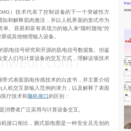
tra
202
sEMG）技术代表了控制设备的下一个突破性方
感知和解释肌肉激活，并以人机界面的形式作为
简单、容易和富有表现力的输入来“随时随地”控
控屏或其他物理输入设备。
系列的肌电信号研究和开源的肌电信号数据集。但鉴
weon.com）
改变人们与计算设备的交互方式，理解这项技术
腕带式表面肌电传感技术的白皮书，并主要介绍
为人机交互新输入范例的潜力，以及解释了表面
与医疗技术和
脑机接口
的区别：
是消费者广泛采用与计算设备交互。
脑机接口相比，腕式肌电图是一种安全且无创的