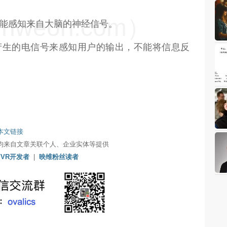
weon.com）
能感知来自大脑的神经信号。
产生的电信号来感知用户的输出，不能将信息反
本文链接
均来自文章关联个人、企业实体等提供
/VR开发者
|
映维粉丝读者