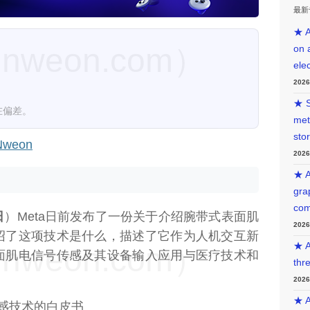
最新
★ A
weon.com）
on 
ele
202
★ S
在偏差。
met
sto
weon
202
★ A
gra
com
日
）Meta日前发布了一份关于介绍腕带式表面肌
202
绍了这项技术是什么，描述了它作为人机交互新
★ A
weon.com）
面肌电信号传感及其设备输入应用与医疗技术和
thr
202
★ A