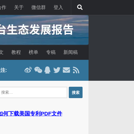
合作
关于
微信群
登入
文
教程
榜单
专稿
新闻稿
注:
：
 如何下载美国专利PDF文件