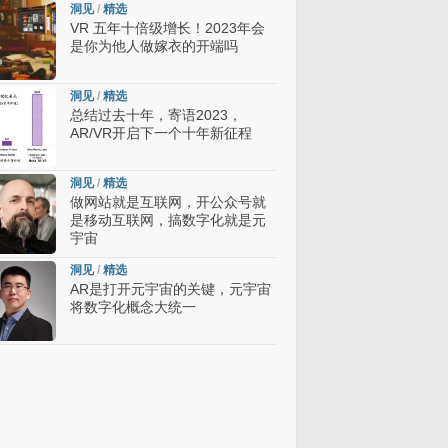
洞见
/
精选
VR 五年十倍级增长！2023年会
是你为他人做嫁衣的开端吗
洞见
/
精选
总结过去十年，寄语2023，
AR/VR开启下一个十年新征程
洞见
/
精选
做网站就是互联网，开公众号就
是移动互联网，搞数字化就是元
宇宙
洞见
/
精选
AR是打开元宇宙的关键，元宇宙
将数字化概念大统一