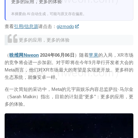
更多的应用，更多的体验
本摘要由 AI 自动生成，可能与原文存在偏差。
查看
引用/信息源
请点击：
gizmodo
更多的应用，更多的体验
（
映维网Nweon
2024年06月06日
）随着
苹果
的入局，XR市场
的竞争将会进一步加剧。对于即将在今年9月举行开发者大会的
映维网（nweon.com）
Meta而言，他们对XR市场最大的寄望是实现更开放、更多样的
生态系统，就像安卓一样。
在一次简短的采访中，Meta的元宇宙娱乐内容总监萨拉·马尔金
（Sarah Malkin）指出，目前的计划是“更多”：更多的应用，更
多的体验。