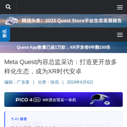
跳至内容
资讯
Quest App数量已超1万款，XR开发者6年翻100倍
Meta Quest内容总监采访：打造更开放多
样化生态，成为XR时代安卓
编辑：
广东客
|
分类：
快讯
|
2024年6月6日
AI 摘要
映维网（nweon.com）