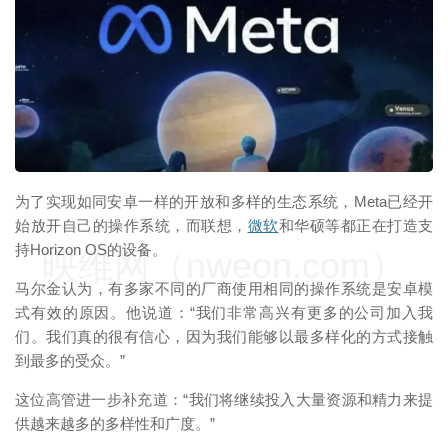
映维网（nweon.com）
为了实现如同安卓一样的开放和多样的生态系统，Meta已经开
始放开自己的操作系统，而联想，
微软
和华硕等都正在打造支
持Horizon OS的设备。
映维网（nweon.com）
马尔金认为，有多家不同的厂商使用相同的操作系统是安卓模
式有效的原因。他说道：“我们非常高兴有更多的公司加入我
们。我们真的很有信心，因为我们能够以最多样化的方式接触
到最多的受众。”
这位高管进一步补充道：“我们将继续投入大量资源和精力来提
供越来越多的多样性和广度。”