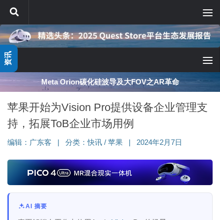
跳至内容
资讯
Meta Orion碳化硅波导及大FOV之AR革命
苹果开始为Vision Pro提供设备企业管理支
持，拓展ToB企业市场用例
编辑：
广东客
|
分类：
快讯
/
苹果
|
2024年2月7日
AI 摘要