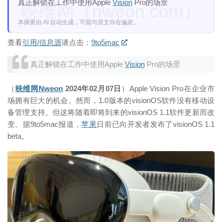
真正解锁在工作中使用Apple
Vision
Pro的场景
映维网（nweon.com）
本摘要由 AI 自动生成，可能与原文存在偏差。
查看
引用/信息源
请点击：
9to5mac
真正解锁在工作中使用Apple
Vision
Pro的场景
（
映维网Nweon
2024年02月07日
）Apple Vision Pro在企业市
场拥有巨大的机会。然而，1.0版本的visionOS软件没有移动设
备管理支持。但这将随着即将到来的visionOS 1.1软件更新而改
变。据9to5mac报道，
苹果
日前已向开发者发布了visionOS 1.1
beta。
映维网（nweon.com）