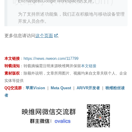
映维网（nweon.com）
Exchange和Google Workspace的支持。
为了支持所述功能集，我们正在积极地与移动设备管理
开发人员合作。
更多信息请访问
这个页面
。
本文链接
：
https://news.nweon.com/117799
转载须知
：转载摘编需注明来源映维网并保留
本文链接
素材版权
：除额外说明，文章所用图片、视频均来自文章关联个人、企业
实体等提供
QQ交流群
：
苹果Vision
|
Meta Quest
|
AR/VR开发者
|
映维粉丝读
者