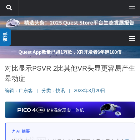
跳至内容
资讯
Quest App数量已超1万款，XR开发者6年翻100倍
对比显示PSVR 2比其他VR头显更容易产生
晕动症
编辑：
广东客
|
分类：
快讯
|
2023年3月20日
AI 摘要