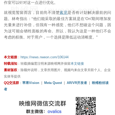
作室可以针对这一点进行优化。
映维网（nweon.com）
就视觉暂留而言，目前尚不清楚
索尼
是否有计划解决眼前的问
题。林奇指出：“他们能采取的最佳方案就是在‘On’期间增加发
光量来进行补偿，但我有一种感觉，他们不想碰这个问题，因
为这可能会牺牲面板的寿命。所以，我认为这是一种他们不会
考虑的权衡。对于用户，一个选择是降低运动清晰度。”
本文链接
：
https://news.nweon.com/106144
转载须知
：转载摘编需注明来源映维网并保留
本文链接
素材版权
：除额外说明，文章所用图片、视频均来自文章关联个人、企业
实体等提供
QQ交流群
：
苹果Vision
|
Meta Quest
|
AR/VR开发者
|
映维粉丝读
者