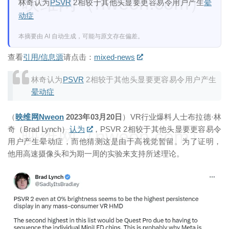
映维网（nweon.com）
林奇认为
PSVR
2相较于其他头显要更容易令用户产生
晕
动症
本摘要由 AI 自动生成，可能与原文存在偏差。
查看
引用/信息源
请点击：
mixed-news
林奇认为
PSVR
2相较于其他头显要更容易令用户产生
晕动症
（
映维网Nweon
2023年03月20日
）VR行业爆料人士布拉德·林
奇（Brad Lynch）
认为
，PSVR 2相较于其他头显要更容易令
映维网（nweon.com）
用户产生晕动症，而他猜测这是由于高视觉暂留。为了证明，
他用高速摄像头和为期一周的实验来支持所述理论。