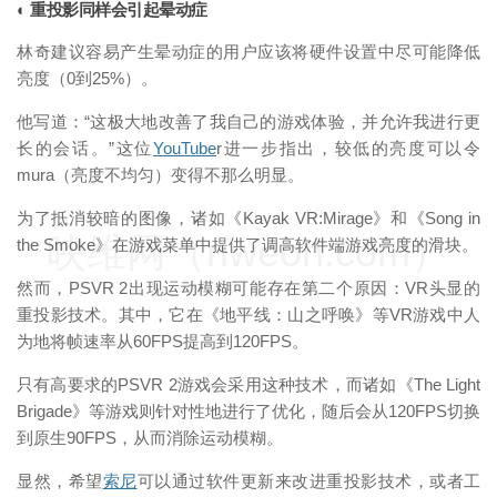
◐ 重投影同样会引起晕动症
林奇建议容易产生晕动症的用户应该将硬件设置中尽可能降低
亮度（0到25%）。
他写道：“这极大地改善了我自己的游戏体验，并允许我进行更
长的会话。”这位
YouTube
r进一步指出，较低的亮度可以令
mura（亮度不均匀）变得不那么明显。
为了抵消较暗的图像，诸如《Kayak VR:Mirage》和《Song in
映维网（nweon.com）
the Smoke》在游戏菜单中提供了调高软件端游戏亮度的滑块。
然而，PSVR 2出现运动模糊可能存在第二个原因：VR头显的
重投影技术。其中，它在《地平线：山之呼唤》等VR游戏中人
为地将帧速率从60FPS提高到120FPS。
只有高要求的PSVR 2游戏会采用这种技术，而诸如《The Light
Brigade》等游戏则针对性地进行了优化，随后会从120FPS切换
到原生90FPS，从而消除运动模糊。
显然，希望
索尼
可以通过软件更新来改进重投影技术，或者工