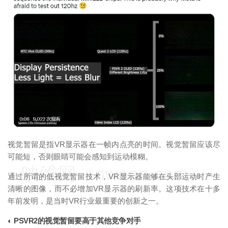
映维网（nweon.com）
视觉暂留是指VR显示器在一帧内点亮的时间。视觉暂留应该尽
可能短，否则眼睛可能会感知到运动模糊。
映维网（nweon.com）
通过所谓的低视觉暂留技术，VR显示器能够在头部运动时产生
清晰的图像，而不必增加VR显示器的刷新率。这项技术在十多
年前发明，是当时VR行业最重要的创新之一。
◐ PSVR2的视觉暂留要高于其他竞争对手