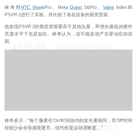
林奇用
HTC Vive
&Pro、Meta
Quest
2&Pro、
Valve
Index和
PSVR 2进行了实验，并比较了各款设备的视觉暂留。
他发现PSVR 2的视觉暂留要高于其他头显，即便在最低的硬件
亮度水平下也是如此。林奇认为，这可能是他产生晕动症的原
因。
映维网（nweon.com）
林奇表示：“每个像素在‘On’时间段内的发光量相同，而‘0ff’时间
映维网（nweon.com）
段较少会令你感觉更亮，但代价是运动清晰度。”